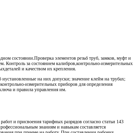
дном состоянии.Проверка элементов резьб труб, замков, муфт и
тем. Контроль за состоянием калибров,контрольно-измерительных
ыхдеталей и качеством их крепления.
 иустановленные на них допуски; значение клейм на трубах;
 контрольно-измерительных приборов для определения
 ключа и правила управления им.
 работ и присвоения тарифных разрядов согласно статьи 143
профессиональным знаниям и навыкам составляется
ования при приеме на работу. При составлении рабочих