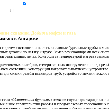
Даю согласие на обработку персональных данных
Ознакомлен, что формат обучения заочный, без отрыва от производства
ение скважин. Добыча нефти и газа
амков в Ангарске
в горячем состоянии и на легкосплавные бурильные трубы в холо
вых деталей по натягу к трубе. Замер резьбкалибрами всех сис
агревательных печах. Контроль за температурой нагрева замков
применяемых калибров, измерительных инструментов; виды резьб
ячем состоянии; конструкции нагревательныхпечей; устройство
ты для смазки резьбы всехвидов труб; устройство механического
ессии «
Установщик бурильных замков
» служат для тарификации
ных выше характеристик работы и предъявляемых требований к 
е документы, требуемые для проведения собеседования и тестир