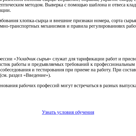
ептическим методом. Выверка с помощью шаблона и отвеса кладк
ации.
бования хлопка-сырца и внешние признаки номера, сорта сырья
емно-транспортных механизмов и правила регулированияих рабо
ессии «
Укладчик сырья
» служат для тарификации работ и присв
стик работы и предъявляемых требований к профессиональным 
я собеседования и тестирования при приеме на работу. При сос
см. раздел «Введение»).
енования рабочих профессий могут встречаться в разных выпус
Узнать условия обучения