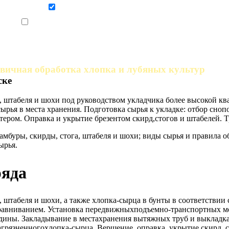
Даю согласие на обработку персональных данных
Ознакомлен, что формат обучения заочный, без отрыва от производства
рвичная обработка хлопка и лубяных культур
ске
а, штабеля и шохи под руководством укладчика более высокой к
рья в места хранения. Подготовка сырья к укладке: отбор сно
ером. Оправка и укрытие брезентом скирд,стогов и штабелей. Т
мбуры, скирды, стога, штабеля и шохи; виды сырья и правила о
ырья.
ряда
а, штабеля и шохи, а также хлопка-сырца в бунты в соответстви
зравниванием. Установка передвижныхподъемно-транспортных ме
едины. Закладывание в местахранения вытяжных труб и выкладк
рязненногохлопка-сырца. Вершение, оправка, укрытие скирд, ст