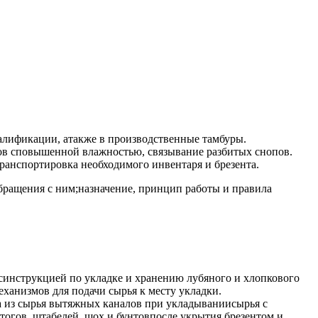
валификации, атакже в производственные тамбуры.
пов сповышенной влажностью, связывание разбитых снопов.
ранспортировка необходимого инвентаря и брезента.
бращения с ним;назначение, принцип работы и правила
и синструкцией по укладке и хранению лубяного и хлопкового
ханизмов для подачи сырья к месту укладки.
а из сырья вытяжных каналов при укладываниисырья с
огов, штабелей, шох и бунтовпосле укрытия брезентом и