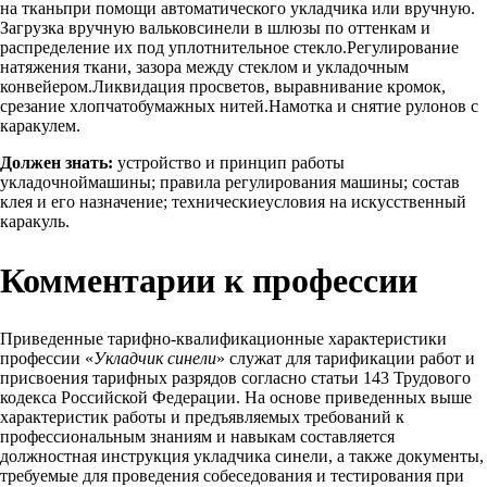
на тканьпри помощи автоматического укладчика или вручную.
Загрузка вручную вальковсинели в шлюзы по оттенкам и
распределение их под уплотнительное стекло.Регулирование
натяжения ткани, зазора между стеклом и укладочным
конвейером.Ликвидация просветов, выравнивание кромок,
срезание хлопчатобумажных нитей.Намотка и снятие рулонов с
каракулем.
Должен знать:
устройство и принцип работы
укладочноймашины; правила регулирования машины; состав
клея и его назначение; техническиеусловия на искусственный
каракуль.
Комментарии к профессии
Приведенные тарифно-квалификационные характеристики
профессии «
Укладчик синели
» служат для тарификации работ и
присвоения тарифных разрядов согласно статьи 143 Трудового
кодекса Российской Федерации. На основе приведенных выше
характеристик работы и предъявляемых требований к
профессиональным знаниям и навыкам составляется
должностная инструкция укладчика синели, а также документы,
требуемые для проведения собеседования и тестирования при