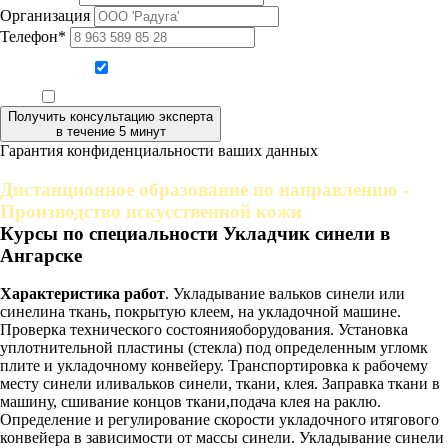
Организация
Телефон*
Даю согласие на обработку персональных данных
Ознакомлен, что формат обучения заочный, без отрыва от производства
Получить консультацию эксперта
в течение 5 минут
Гарантия конфиденциальности ваших данных
Дистанционное образование по направлению -
Производство искусственной кожи
Курсы по специальности Укладчик синели в
Ангарске
Характеристика работ
. Укладывание вальков синели или
синелина ткань, покрытую клеем, на укладочной машине.
Проверка технического состоянияоборудования. Установка
уплотнительной пластины (стекла) под определенным угломк
плите и укладочному конвейеру. Транспортировка к рабочему
месту синели иливальков синели, ткани, клея. Заправка ткани в
машину, сшивание концов ткани,подача клея на раклю.
Определение и регулирование скорости укладочного итягового
конвейера в зависимости от массы синели. Укладывание синели