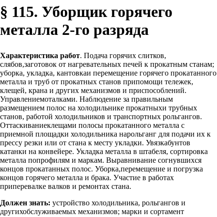
§ 115. Уборщик горячего
металла 2-го разряда
Характеристика работ
. Подача горячих слитков,
слябов,заготовок от нагревательных печей к прокатным станам;
уборка, укладка, кантовкаи перемещение горячего прокатанного
металла и труб от прокатных станов припомощи тележек,
клещей, крана и других механизмов и приспособлений.
Управлениемоталками. Наблюдение за правильным
размещением полос на холодильнике прокатныхи трубных
станов, работой холодильников и транспортных рольгангов.
Оттаскиваниеклещами полосы прокатанного металла с
приемной площадки холодильника нарольганг для подачи их к
прессу резки или от стана к месту укладки. Увязкабунтов
катанки на конвейере. Укладка металла в штабеля, сортировка
металла попрофилям и маркам. Выравнивание согнувшихся
концов прокатанных полос. Уборка,перемещение и погрузка
концов горячего металла и брака. Участие в работах
приперевалке валков и ремонтах стана.
Должен знать:
устройство холодильника, рольгангов и
другихобслуживаемых механизмов; марки и сортамент