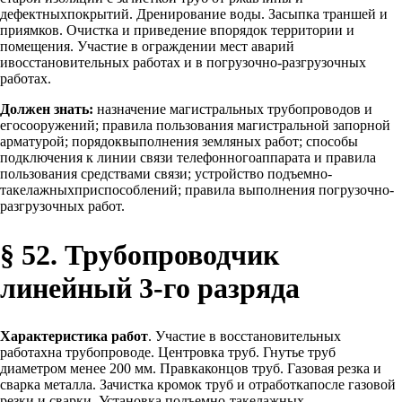
дефектныхпокрытий. Дренирование воды. Засыпка траншей и
приямков. Очистка и приведение впорядок территории и
помещения. Участие в ограждении мест аварий
ивосстановительных работах и в погрузочно-разгрузочных
работах.
Должен знать:
назначение магистральных трубопроводов и
егосооружений; правила пользования магистральной запорной
арматурой; порядоквыполнения земляных работ; способы
подключения к линии связи телефонногоаппарата и правила
пользования средствами связи; устройство подъемно-
такелажныхприспособлений; правила выполнения погрузочно-
разгрузочных работ.
§ 52. Трубопроводчик
линейный 3-го разряда
Характеристика работ
. Участие в восстановительных
работахна трубопроводе. Центровка труб. Гнутье труб
диаметром менее 200 мм. Правкаконцов труб. Газовая резка и
сварка металла. Зачистка кромок труб и отработкапосле газовой
резки и сварки. Установка подъемно-такелажных