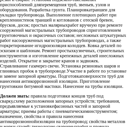
приспособлений дляперемещения труб, звеньев, узлов и
оборудования. Разработка грунта. Планировкатраншеи для
укладки трубопровода. Выполнение плотницких работ при
креплениистенок траншей и котлованов с отеской бревен,
брусков, досок; простых малярныхработ вручную при ремонте
сооружений магистральных трубопроводов сприготовлением
грунтовочных и окрасочных составов; несложных штукатурных
работ насооруженных магистральных трубопроводах, а также
торкретирование игидроизоляция колодцев. Ковка деталей по
эскизам и шаблонам. Ремонт простыхкузнечных, строительных
инструментов и изготовление крепежных деталей инесложных
изделий. Открытие и закрытие кранов и задвижек.
Стравливание газачерез свечи. Установка резиновых шаров и
глиняных пробок в трубопроводе.Участие в работе по установке
и замене запорной арматуры. Подготовкаповерхности труб для
нанесения антикоррозионной изоляции. Приготовление
грунтовкии битумной мастики. Нанесение на трубы изоляции.
Должен знать:
правила подготовки концов труб под
сварку,схему расположения запорных устройств; требования,
предъявляемые к установкефасонных частей и запорной
арматуры; приемы работы с пневматическиминструментом;
назначение, свойства и правила нанесения
антикоррозионнойизоляции на трубопровод; свойства металлов
и марки сталей; технологию сварочныхработ и правила