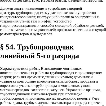
обработка деталей, труб. Нарезка резьбы. Сверлениеотверстий.
Должен знать:
назначение и устройство запорной
арматурытрубопровода; схему расположения и устройство
конденсатосборников; инструкцию иправила обнаружения и
устранения утечек газа и нефти; устройство
гидропрессов;правила и способы слесарной обработки деталей;
свойства металлов и маркисталей; профилактический и текущий
ремонт тракторов и бульдозеров.
§ 54. Трубопроводчик
линейный 5-го разряда
Характеристика работ
. Выполнение монтажных
ивосстановительных работ на трубопроводах с производством
сварки; ревизия иремонт задвижек и кранов; демонтаж и
установка контрольно-измерительныхприборов; продувка и
опрессовка участков трубопровода и монтажных узлов,
монтажпереходов, захлестов и катушек. Управление кранами,
трубоукладчиками иэкскаваторами при прокладке
трубопроводов и производство их несложного ремонта.Учет
работы крана, трубоукладчика, экскаватора и расхода горюче-