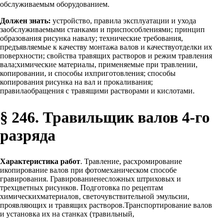
обслуживаемым оборудованием.
Должен знать:
устройство, правила эксплуатации и ухода
заобслуживаемыми станками и приспособлениями; принцип
образования рисунка навалу; технические требования,
предъявляемые к качеству монтажа валов и качествуотделки их
поверхности; свойства травящих растворов и режим травления
вала;химические материалы, применяемые при травлении,
копировании, и способы ихприготовления; способы
копирования рисунка на вал и прокаливания;
правилаобращения с травящими растворами и кислотами.
§ 246. Травильщик валов 4-го
разряда
Характеристика работ
. Травление, расхромирование
икопирование валов при фотомеханическом способе
гравирования. Гравированиенесложных штриховых и
трехцветных рисунков. Подготовка по рецептам
химическихматериалов, светочувствительной эмульсии,
проявляющих и травящих растворов.Транспортирование валов
и установка их на станках (травильный,