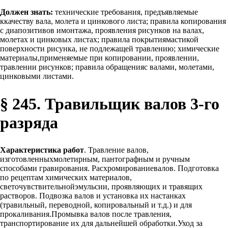
Должен знать:
технические требования, предъявляемые
ккачеству вала, молета и цинкового листа; правила копирования
с диапозитивов имонтажа, проявления рисунков на валах,
молетах и цинковых листах; правила покрытиямастикой
поверхности рисунка, не подлежащей травлению; химические
материалы,применяемые при копировании, проявлении,
травлении рисунков; правила обращенияс валами, молетами,
цинковыми листами.
§ 245. Травильщик валов 3-го
разряда
Характеристика работ
. Травление валов,
изготовленныхмолетирным, пантографным и ручным
способами гравирования. Расхромированиевалов. Подготовка
по рецептам химических материалов,
светочувствительнойэмульсии, проявляющих и травящих
растворов. Подвозка валов и установка их настанках
(травильный, переводной, копировальный и т.д.) и для
прокаливания.Промывка валов после травления,
транспортирование их для дальнейшей обработки.Уход за