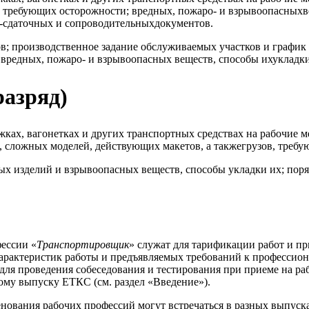
., требующих осторожности; вредных, пожаро- и взрывоопасныхве
-сдаточных и сопроводительныхдокументов.
 производственное задание обслуживаемых участков и график 
и вредных, пожаро- и взрывоопасных веществ, способы ихуклад
разряд)
ежках, вагонетках и других транспортных средствах на рабочие 
 сложных моделей, действующих макетов, а такжегрузов, требу
ых изделий и взрывоопасных веществ, способы укладки их; по
ессии «
Транспортировщик
» служат для тарификации работ и пр
арактеристик работы и предъявляемых требований к профессион
для проведения собеседования и тестирования при приеме на ра
ому выпуску ЕТКС (см. раздел «Введение»).
енования рабочих профессий могут встречаться в разных выпус