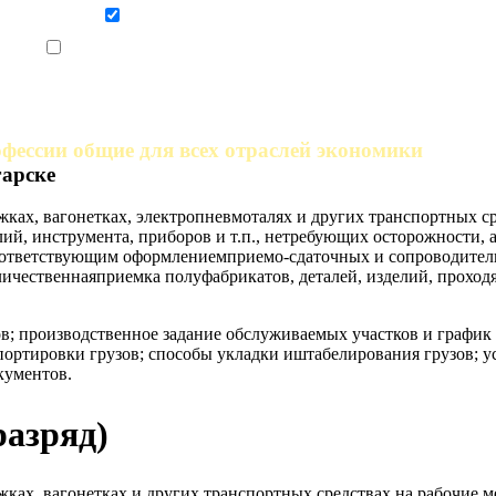
Даю согласие на обработку персональных данных
Ознакомлен, что формат обучения заочный, без отрыва от производства
фессии общие для всех отраслей экономики
гарске
жках, вагонетках, электропневмоталях и других транспортных с
лий, инструмента, приборов и т.п., нетребующих осторожности,
 соответствующим оформлениемприемо-сдаточных и сопроводите
оличественнаяприемка полуфабрикатов, деталей, изделий, прохо
 производственное задание обслуживаемых участков и график 
спортировки грузов; способы укладки иштабелирования грузов; 
кументов.
разряд)
жках, вагонетках и других транспортных средствах на рабочие 