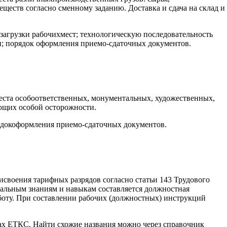
ществ согласно сменному заданию. Доставка и сдача на склад и
загрузки рабочихмест; технологическую последовательность
ки; порядок оформления приемо-сдаточных документов.
места особоответственных, монументальных, художественных,
ющих особой осторожности.
рядокоформления приемо-сдаточных документов.
исвоения тарифных разрядов согласно статьи 143 Трудового
альным знаниям и навыкам составляется должностная
боту. При составлении рабочих (должностных) инструкций
ках ЕТКС. Найти схожие названия можно через справочник