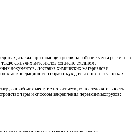
редствах, атакже при помощи тросов на рабочие места различных
 а также сыпучих материалов согласно сменному
льных документов. Доставка химических материалови
дящих межоперационную обработкув других цехах и участках.
загрузкирабочих мест; технологическую последовательность
устройство тары и способы закрепления перевозимыхгрузов;
места различныхпроизводственных грузов: сырья,