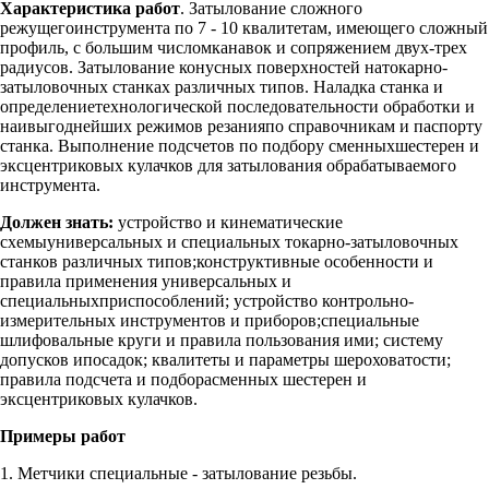
Характеристика работ
. Затылование сложного
режущегоинструмента по 7 - 10 квалитетам, имеющего сложный
профиль, с большим числомканавок и сопряжением двух-трех
радиусов. Затылование конусных поверхностей натокарно-
затыловочных станках различных типов. Наладка станка и
определениетехнологической последовательности обработки и
наивыгоднейших режимов резанияпо справочникам и паспорту
станка. Выполнение подсчетов по подбору сменныхшестерен и
эксцентриковых кулачков для затылования обрабатываемого
инструмента.
Должен знать:
устройство и кинематические
схемыуниверсальных и специальных токарно-затыловочных
станков различных типов;конструктивные особенности и
правила применения универсальных и
специальныхприспособлений; устройство контрольно-
измерительных инструментов и приборов;специальные
шлифовальные круги и правила пользования ими; систему
допусков ипосадок; квалитеты и параметры шероховатости;
правила подсчета и подборасменных шестерен и
эксцентриковых кулачков.
Примеры работ
1. Метчики специальные - затылование резьбы.