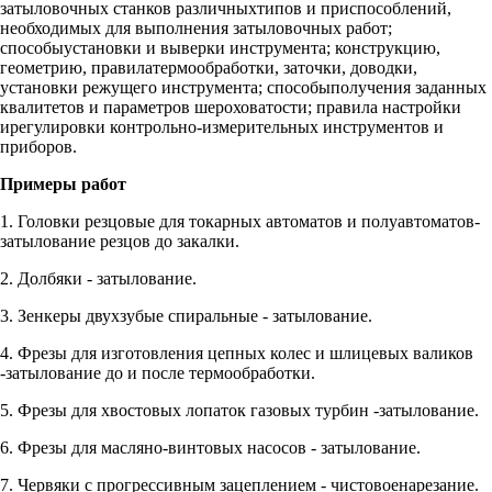
затыловочных станков различныхтипов и приспособлений,
необходимых для выполнения затыловочных работ;
способыустановки и выверки инструмента; конструкцию,
геометрию, правилатермообработки, заточки, доводки,
установки режущего инструмента; способыполучения заданных
квалитетов и параметров шероховатости; правила настройки
ирегулировки контрольно-измерительных инструментов и
приборов.
Примеры работ
1. Головки резцовые для токарных автоматов и полуавтоматов-
затылование резцов до закалки.
2. Долбяки - затылование.
3. Зенкеры двухзубые спиральные - затылование.
4. Фрезы для изготовления цепных колес и шлицевых валиков
-затылование до и после термообработки.
5. Фрезы для хвостовых лопаток газовых турбин -затылование.
6. Фрезы для масляно-винтовых насосов - затылование.
7. Червяки с прогрессивным зацеплением - чистовоенарезание.