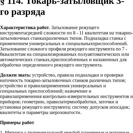
§ 114. Токарь-затыловщик 3-
го разряда
Характеристика работ
. Затылование режущего
инструментасредней сложности по 8 - 11 квалитетам на токарно-
затыловочных станкахразличных типов. Подналадка станка с
применением универсальных и специальныхприспособлений.
Затылование сложного профиля режущего инструмента по 7 -
8квалитетам на специализированных полуавтоматических или
автоматических станках,приспособленных и налаженных для
обработки определенного режущего инструмента.
Должен знать:
устройство, правила подналадки и проверки
наточность токарно-затыловочных станков различных типов;
устройство и правилаприменения универсальных и
специальных приспособлений; назначение и
правилаприменения контрольно-измерительных инструментов и
приборов; геометрию, правилатермообработки, заточки и
установки режущего инструмента; систему допусков ипосадок;
квалитеты и параметры шероховатости.
Примеры работ
1. Метчики с трапецеидальной резьбой плашечные и маточные