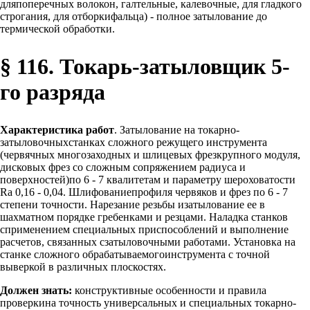
дляпоперечных волокон, галтельные, калевочные, для гладкого
строгания, для отборкифальца) - полное затылование до
термической обработки.
§ 116. Токарь-затыловщик 5-
го разряда
Характеристика работ
. Затылование на токарно-
затыловочныхстанках сложного режущего инструмента
(червячных многозаходных и шлицевых фрезкрупного модуля,
дисковых фрез со сложным сопряжением радиуса и
поверхностей)по 6 - 7 квалитетам и параметру шероховатости
Ra 0,16 - 0,04. Шлифованиепрофиля червяков и фрез по 6 - 7
степени точности. Нарезание резьбы изатылование ее в
шахматном порядке гребенками и резцами. Наладка станков
сприменением специальных приспособлений и выполнение
расчетов, связанных сзатыловочными работами. Установка на
станке сложного обрабатываемогоинструмента с точной
выверкой в различных плоскостях.
Должен знать:
конструктивные особенности и правила
проверкина точность универсальных и специальных токарно-