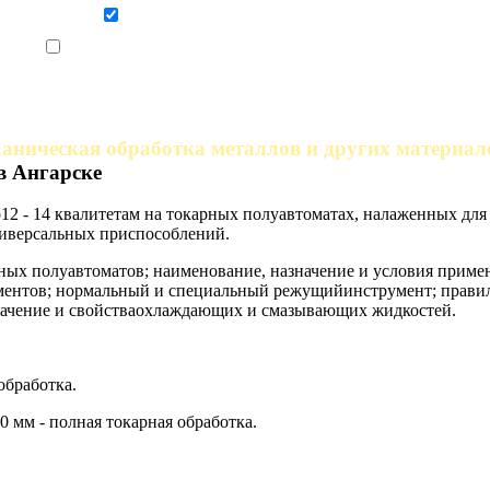
Даю согласие на обработку персональных данных
Ознакомлен, что формат обучения заочный, без отрыва от производства
аническая обработка металлов и других материал
в Ангарске
по12 - 14 квалитетам на токарных полуавтоматах, налаженных д
иверсальных приспособлений.
ых полуавтоматов; наименование, назначение и условия прим
ентов; нормальный и специальный режущийинструмент; правила
значение и свойстваохлаждающих и смазывающих жидкостей.
обработка.
 мм - полная токарная обработка.