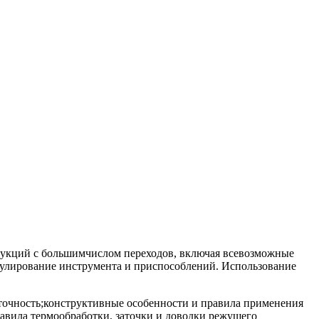
трукций с большимчислом переходов, включая всевозможные
гулирование инструмента и приспособлений. Использование
точность;конструктивные особенности и правила применения
авила термообработки, заточки и доводки режущего