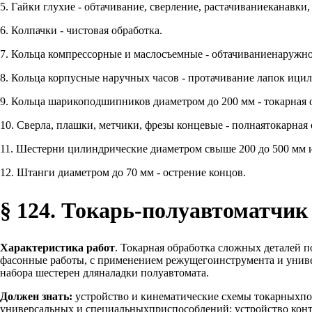
5. Гайки глухие - обтачивание, сверление, растачиваниеканавки
6. Колпачки - чистовая обработка.
7. Кольца компрессорные и маслосъемные - обтачиваниенаружно
8. Кольца корпусные наручных часов - протачивание лапок ицил
9. Кольца шарикоподшипников диаметром до 200 мм - токарная
10. Сверла, плашки, метчики, фрезы концевые - полнаятокарная 
11. Шестерни цилиндрические диаметром свыше 200 до 500 мм и
12. Штанги диаметром до 70 мм - острение концов.
§ 124. Токарь-полуавтоматчик 
Характеристика работ
. Токарная обработка сложных деталей 
фасонные работы, с применением режущегоинструмента и униве
набора шестерен дляналадки полуавтомата.
Должен знать:
устройство и кинематические схемы токарныхпо
универсальных и специальныхприспособлений; устройство конт