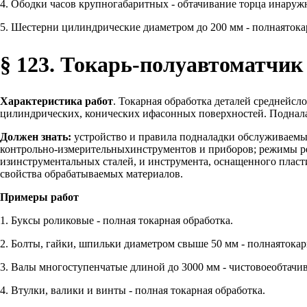
4. Ободки часов крупногабаритных - обтачивание торца инаруж
5. Шестерни цилиндрические диаметром до 200 мм - полнаятока
§ 123. Токарь-полуавтоматчик 
Характеристика работ
. Токарная обработка деталей среднейс
цилиндрических, конических ифасонных поверхностей. Подналад
Должен знать:
устройство и правила подналадки обслуживаемы
контрольно-измерительныхинструментов и приборов; режимы рез
изинструментальных сталей, и инструмента, оснащенного пласт
свойства обрабатываемых материалов.
Примеры работ
1. Буксы роликовые - полная токарная обработка.
2. Болты, гайки, шпильки диаметром свыше 50 мм - полнаятокар
3. Валы многоступенчатые длиной до 3000 мм - чистовоеобтачи
4. Втулки, валики и винты - полная токарная обработка.