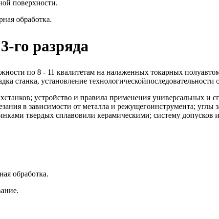
ной поверхности.
рная обработка.
3-го разряда
ложности по 8 - 11 квалитетам на налаженных токарных полуав
ка станка, установление технологическойпоследовательности о
хстанков; устройство и правила применения универсальных и 
ания в зависимости от металла и режущегоинструмента; углы з
инками твердых сплавовили керамическими; систему допусков и
ная обработка.
вание.