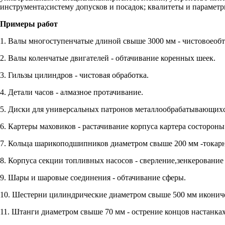
инструмента;систему допусков и посадок; квалитеты и парамет
Примеры работ
1. Валы многоступенчатые длиной свыше 3000 мм - чистовоеобт
2. Валы коленчатые двигателей - обтачивание коренных шеек.
3. Гильзы цилиндров - чистовая обработка.
4. Детали часов - алмазное протачивание.
5. Диски для универсальных патронов металлообрабатывающихст
6. Картеры маховиков - растачивание корпуса картера состорон
7. Кольца шарикоподшипников диаметром свыше 200 мм -токарн
8. Корпуса секции топливных насосов - сверление,зенкерование 
9. Шары и шаровые соединения - обтачивание сферы.
10. Шестерни цилиндрические диаметром свыше 500 мм икониче
11. Штанги диаметром свыше 70 мм - острение концов настанках