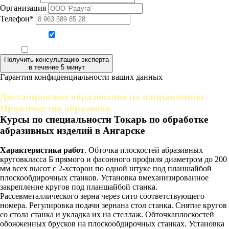
Организация
Телефон*
Даю согласие на обработку персональных данных
Ознакомлен, что формат обучения заочный, без отрыва от производства
Получить консультацию эксперта
в течение 5 минут
Гарантия конфиденциальности ваших данных
Дистанционное образование по направлению -
Производство абразивов
Курсы по специальности Токарь по обработке
абразивных изделий в Ангарске
Характеристика работ
. Обточка плоскостей абразивных
круговкласса Б прямого и фасонного профиля диаметром до 200
мм всех высот с 2-хсторон по одной штуке под планшайбой
плоскообдирочных станков. Установка вмеханизированное
закрепление кругов под планшайбой станка.
Рассевметаллического зерна через сито соответствующего
номера. Регулировка подачи зернана стол станка. Снятие кругов
со стола станка и укладка их на стеллаж. Обточкаплоскостей
обожженных брусков на плоскообдирочных станках. Установка