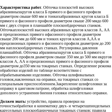
Характеристика работ
. Обточка плоскостей высоких
абразивныхкругов класса Б прямого и фасонного профиля
диаметром свыше 600 мм и тонкихабразивных кругов класса Б
прямого и фасонного профиля диаметром свыше 200 ммдо 600
мм с двух сторон в планшайбе плоскообдирочных станков.
Обточкаплоскостей высоких абразивных кругов классов А, АА
и прецизионных прямого ифасонного профиля диаметром
свыше 200 мм до 600 мм и тонких кругов классов А,АА и
прецизионных прямого и фасонного профиля диаметром до 200
мм наплоскообдирочных станках. Регулировка давления
планшайбой. Обточка абразивныхкругов класса Б прямого и
фасонного профиля диаметром свыше 350 мм до 500 мм икругов
классов А, АА и прецизионных прямого и фасонного профиля
диаметром до350 мм на токарных станках. Определение режима
обработки изделий по таблице всоответствии с
обрабатываемыми изделиями. Обточка шлифовальных
головок,наклеенных на оправки, на токарных станках со
специальным приспособлением.Закрепление шлифголовки за
оправку в цанговом патроне, обработка шлифголовки
дополного устранения биения головки относительно оправки.
Должен знать:
устройство, правила проверки на
точностьобработки и кинематику двух- и четырехшпиндельных
карусельных плоскообдирочныхи токарных станков; правила