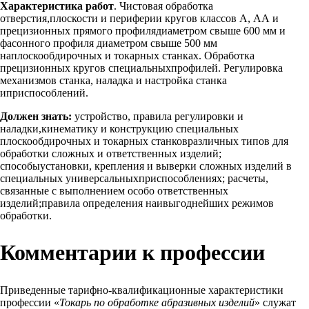
Характеристика работ
. Чистовая обработка
отверстия,плоскости и периферии кругов классов А, АА и
прецизионных прямого профилядиаметром свыше 600 мм и
фасонного профиля диаметром свыше 500 мм
наплоскообдирочных и токарных станках. Обработка
прецизионных кругов специальныхпрофилей. Регулировка
механизмов станка, наладка и настройка станка
иприспособлений.
Должен знать:
устройство, правила регулировки и
наладки,кинематику и конструкцию специальных
плоскообдирочных и токарных станковразличных типов для
обработки сложных и ответственных изделий;
способыустановки, крепления и выверки сложных изделий в
специальных универсальныхприспособлениях; расчеты,
связанные с выполнением особо ответственных
изделий;правила определения наивыгоднейших режимов
обработки.
Комментарии к профессии
Приведенные тарифно-квалификационные характеристики
профессии «
Токарь по обработке абразивных изделий
» служат