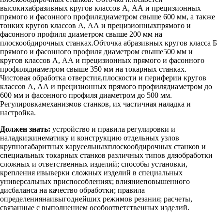
высокихабразивных кругов классов А, АА и прецизионных
прямого и фасонного профилядиаметром свыше 600 мм, а также
тонких кругов классов А, АА и прецизионныхпрямого и
фасонного профиля диаметром свыше 200 мм на
плоскообдирочных станках.Обточка абразивных кругов класса Б
прямого и фасонного профиля диаметром свыше500 мм и
кругов классов А, АА и прецизионных прямого и фасонного
профилядиаметром свыше 350 мм на токарных станках.
Чистовая обработка отверстия,плоскости и периферии кругов
классов А, АА и прецизионных прямого профилядиаметром до
600 мм и фасонного профиля диаметром до 500 мм.
Регулировкамеханизмов станков, их частичная наладка и
настройка.
Должен знать:
устройство и правила регулировки и
наладки;кинематику и конструкцию отдельных узлов
крупногабаритных карусельныхплоскообдирочных станков и
специальных токарных станков различных типов дляобработки
сложных и ответственных изделий; способы установки,
крепления ивыверки сложных изделий в специальных
универсальных приспособлениях; влияниеповышенного
дисбаланса на качество обработки; правила
определениянаивыгоднейших режимов резания; расчеты,
связанные с выполнением особоответственных изделий.