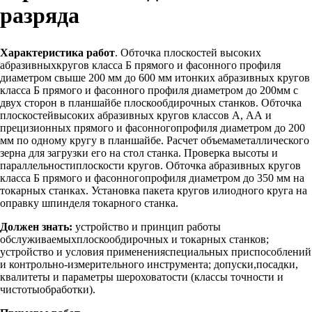
разряда
Характеристика работ
. Обточка плоскостей высоких
абразивныхкругов класса Б прямого и фасонного профиля
диаметром свыше 200 мм до 600 мм итонких абразивных кругов
класса Б прямого и фасонного профиля диаметром до 200мм с
двух сторон в планшайбе плоскообдирочных станков. Обточка
плоскостейвысоких абразивных кругов классов А, АА и
прецизионных прямого и фасонногопрофиля диаметром до 200
мм по одному кругу в планшайбе. Расчет объемаметаллического
зерна для загрузки его на стол станка. Проверка высоты и
параллельностиплоскости кругов. Обточка абразивных кругов
класса Б прямого и фасонногопрофиля диаметром до 350 мм на
токарных станках. Установка пакета кругов илиодного круга на
оправку шпинделя токарного станка.
Должен знать:
устройство и принцип работы
обслуживаемыхплоскообдирочных и токарных станков;
устройство и условия примененияспециальных приспособлений
и контрольно-измерительного инструмента; допуски,посадки,
квалитеты и параметры шероховатости (классы точности и
чистотыобработки).