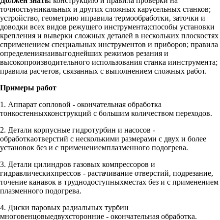
Должен знать:
конструкцию и правила проверки на
точностьуникальных и других сложных карусельных станков;
устройство, геометрию иправила термообработки, заточки и
доводки всех видов режущего инструмента;способы установки
крепления и выверки сложных деталей в нескольких плоскостях
сприменением специальных инструментов и приборов; правила
определениянаивыгоднейших режимов резания и
высокопроизводительного использования станка иинструмента;
правила расчетов, связанных с выполнением сложных работ.
Примеры работ
1. Аппарат сопловой - окончательная обработка
тонкостенныхконструкций с большим количеством переходов.
2. Детали корпусные гидротурбин и насосов -
обработкаотверстий с несколькими размерами с двух и более
установок без и с применениемплазменного подогрева.
3. Детали цилиндров газовых компрессоров и
гидравлическихпрессов - растачивание отверстий, подрезание,
точение канавок в труднодоступныхместах без и с применением
плазменного подогрева.
4. Диски паровых радиальных турбин
многовенцовыедвухсторонние - окончательная обработка.