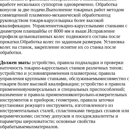
вработе нескольких суппортов одновременно. Обработка
конусов за две подачи.Выполнение токарных работ методом
совмещенной плазменно-механической обработкипод
руководством токаря-карусельщика более высокой
квалификации. Управлениетокарно-карусельными станками с
диаметром планшайбы от 8000 мм и выше.Исправление
профиля цельнокатанных колес подвижного состава после
прокатки.Обработка колес по заданным размерам. Установка
колес на станок, закрепление иснятие их со станка после
обработки.
Должен знать:
устройство, правила подналадки и проверки
наточность токарно-карусельных станков различных типов;
устройство и условияприменения плазмотрона; правила
управления крупными станками, обслуживаемымисовместно с
токарем более высокой квалификации; устройство и правила
примененияуниверсальных и специальных приспособлений;
назначение и правила примененияконтрольно-измерительных
инструментов и приборов; геометрию, правила заточки
иустановки режущего инструмента, изготовленного из
инструментальных сталей, спластинками твердых сплавов или
керамическими; систему допусков и посадок;квалитеты и
параметры шероховатости; основные свойства
обрабатываемыхматериалов.