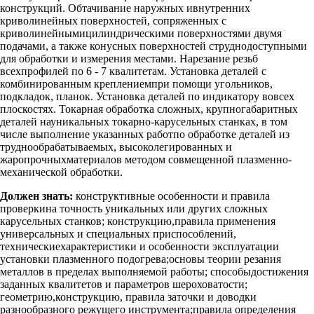
конструкций. Обтачивание наружных ивнутренних
криволинейных поверхностей, сопряженных с
криволинейнымицилиндрическими поверхностями двумя
подачами, а также конусных поверхностей струднодоступными
для обработки и измерения местами. Нарезание резьб
всехпрофилей по 6 - 7 квалитетам. Установка деталей с
комбинированным креплениемпри помощи угольников,
подкладок, планок. Установка деталей по индикатору вовсех
плоскостях. Токарная обработка сложных, крупногабаритных
деталей науникальных токарно-карусельных станках, в том
числе выполнение указанных работпо обработке деталей из
труднообрабатываемых, высоколегированных и
жаропрочныхматериалов методом совмещенной плазменно-
механической обработки.
Должен знать:
конструктивные особенности и правила
проверкина точность уникальных или других сложных
карусельных станков; конструкцию,правила применения
универсальных и специальных приспособлений,
техническиехарактеристики и особенности эксплуатации
установки плазменного подогрева;основы теории резания
металлов в пределах выполняемой работы; способыдостижения
заданных квалитетов и параметров шероховатости;
геометрию,конструкцию, правила заточки и доводки
разнообразного режущего инструмента;правила определения