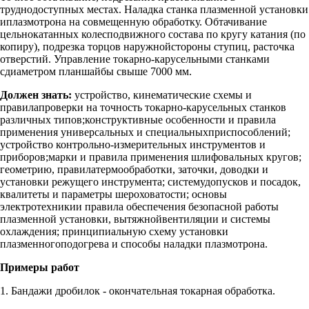
труднодоступных местах. Наладка станка плазменной установки
иплазмотрона на совмещенную обработку. Обтачивание
цельнокатанных колесподвижного состава по кругу катания (по
копиру), подрезка торцов наружнойстороны ступиц, расточка
отверстий. Управление токарно-карусельными станками
сдиаметром планшайбы свыше 7000 мм.
Должен знать:
устройство, кинематические схемы и
правилапроверки на точность токарно-карусельных станков
различных типов;конструктивные особенности и правила
применения универсальных и специальныхприспособлений;
устройство контрольно-измерительных инструментов и
приборов;марки и правила применения шлифовальных кругов;
геометрию, правилатермообработки, заточки, доводки и
установки режущего инструмента; системудопусков и посадок,
квалитеты и параметры шероховатости; основы
электротехникии правила обеспечения безопасной работы
плазменной установки, вытяжнойвентиляции и системы
охлаждения; принципиальную схему установки
плазменногоподогрева и способы наладки плазмотрона.
Примеры работ
1. Бандажи дробилок - окончательная токарная обработка.