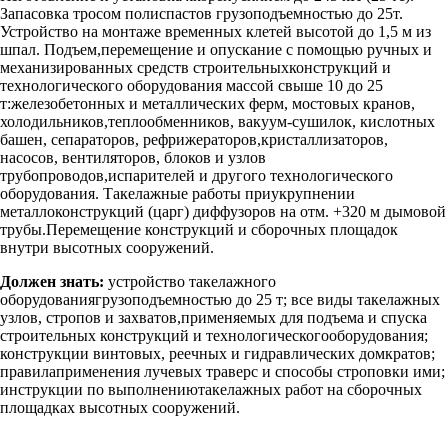
Запасовка тросом полиспастов грузоподъемностью до 25т.
Устройство на монтаже временных клетей высотой до 1,5 м из
шпал. Подъем,перемещение и опускание с помощью ручных и
механизированных средств строительныхконструкций и
технологического оборудования массой свыше 10 до 25
т:железобетонных и металлических ферм, мостовых кранов,
холодильников,теплообменников, вакуум-сушилок, кислотных
башен, сепараторов, рефрижераторов,кристаллизаторов,
насосов, вентиляторов, блоков и узлов
трубопроводов,испарителей и другого технологического
оборудования. Такелажные работы приукрупнении
металлоконструкций (царг) диффузоров на отм. +320 м дымовой
трубы.Перемещение конструкций и сборочных площадок
внутри высотных сооружений.
Должен знать:
устройство такелажного
оборудованиягрузоподъемностью до 25 т; все виды такелажных
узлов, стропов и захватов,применяемых для подъема и спуска
строительных конструкций и технологическогооборудования;
конструкции винтовых, реечных и гидравлических домкратов;
правилаприменения лучевых траверс и способы строповки ими;
инструкции по выполнениютакелажных работ на сборочных
площадках высотных сооружений.