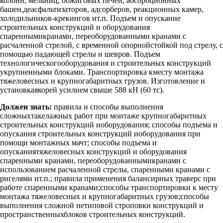
колонн, мельниц, обжиговых печей, абсорбционных
башен,деасфальтизаторов, адсорберов, реакционных камер,
холодильников-крекингов ит.п. Подъем и опускание
строительных конструкций и оборудования
спареннымикранами, переоборудованными кранами с
расчаленной стрелой, с временной опорнойстойкой под стрелу, с
помощью падающей стрелы и шевров. Подъем
технологическогооборудования и строительных конструкций
укрупненными блоками. Транспортировка кместу монтажа
тяжеловесных и крупногабаритных грузов. Изготовление и
установкаякорей усилием свыше 588 кН (60 тс).
Должен знать:
правила и способы выполнения
сложныхтакелажных работ при монтаже крупногабаритных
строительных конструкций иоборудования; способы подъема и
опускания строительных конструкций иоборудования при
помощи монтажных мачт; способы подъема и
опусканиятяжеловесных конструкций и оборудования
спаренными кранами, переоборудованнымикранами с
использованием расчаленной стрелы, спаренными кранами с
ригелями ит.п.; правила применения балансирных траверс при
работе спаренными кранами;способы транспортировки к месту
монтажа тяжеловесных и крупногабаритных грузов;способы
выполнения сложной нетиповой строповки конструкций и
пространственныхблоков строительных конструкций.