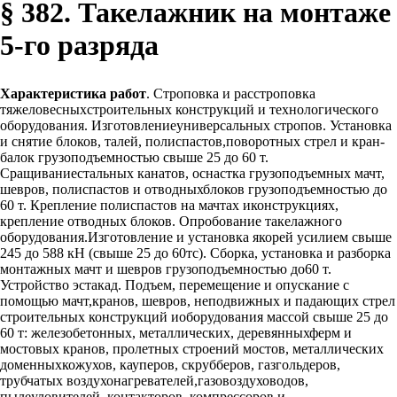
§ 382. Такелажник на монтаже
5-го разряда
Характеристика работ
. Строповка и расстроповка
тяжеловесныхстроительных конструкций и технологического
оборудования. Изготовлениеуниверсальных стропов. Установка
и снятие блоков, талей, полиспастов,поворотных стрел и кран-
балок грузоподъемностью свыше 25 до 60 т.
Сращиваниестальных канатов, оснастка грузоподъемных мачт,
шевров, полиспастов и отводныхблоков грузоподъемностью до
60 т. Крепление полиспастов на мачтах иконструкциях,
крепление отводных блоков. Опробование такелажного
оборудования.Изготовление и установка якорей усилием свыше
245 до 588 кН (свыше 25 до 60тс). Сборка, установка и разборка
монтажных мачт и шевров грузоподъемностью до60 т.
Устройство эстакад. Подъем, перемещение и опускание с
помощью мачт,кранов, шевров, неподвижных и падающих стрел
строительных конструкций иоборудования массой свыше 25 до
60 т: железобетонных, металлических, деревянныхферм и
мостовых кранов, пролетных строений мостов, металлических
доменныхкожухов, кауперов, скрубберов, газгольдеров,
трубчатых воздухонагревателей,газовоздуховодов,
пылеуловителей, контакторов, компрессоров и