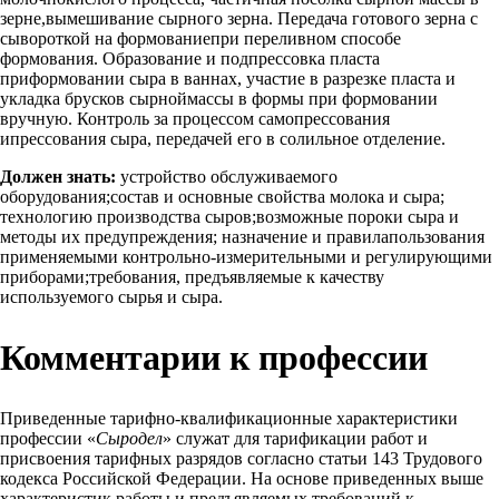
зерне,вымешивание сырного зерна. Передача готового зерна с
сывороткой на формованиепри переливном способе
формования. Образование и подпрессовка пласта
приформовании сыра в ваннах, участие в разрезке пласта и
укладка брусков сырноймассы в формы при формовании
вручную. Контроль за процессом самопрессования
ипрессования сыра, передачей его в солильное отделение.
Должен знать:
устройство обслуживаемого
оборудования;состав и основные свойства молока и сыра;
технологию производства сыров;возможные пороки сыра и
методы их предупреждения; назначение и правилапользования
применяемыми контрольно-измерительными и регулирующими
приборами;требования, предъявляемые к качеству
используемого сырья и сыра.
Комментарии к профессии
Приведенные тарифно-квалификационные характеристики
профессии «
Сыродел
» служат для тарификации работ и
присвоения тарифных разрядов согласно статьи 143 Трудового
кодекса Российской Федерации. На основе приведенных выше
характеристик работы и предъявляемых требований к