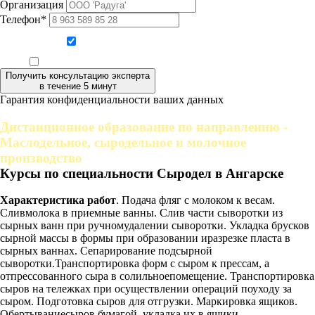
Организация
Телефон*
Даю согласие на обработку персональных данных
Ознакомлен, что формат обучения заочный, без отрыва от производства
Получить консультацию эксперта
в течение 5 минут
Гарантия конфиденциальности ваших данных
Дистанционное образование по направлению -
Маслодельное, сыродельное и молочное
производство
Курсы по специальности Сыродел в Ангарске
Характеристика работ
. Подача фляг с молоком к весам.
Сливмолока в приемные ванны. Слив части сыворотки из
сырных ванн при ручномудалении сыворотки. Укладка брусков
сырной массы в формы при образовании иразрезке пласта в
сырных ваннах. Сепарирование подсырной
сыворотки.Транспортировка форм с сыром к прессам, а
отпрессованного сыра в солильноепомещение. Транспортировка
сыров на тележках при осуществлении операций поуходу за
сыром. Подготовка сыров для отгрузки. Маркировка ящиков.
Обертываниесыров бумагой, укладка их в ящики.