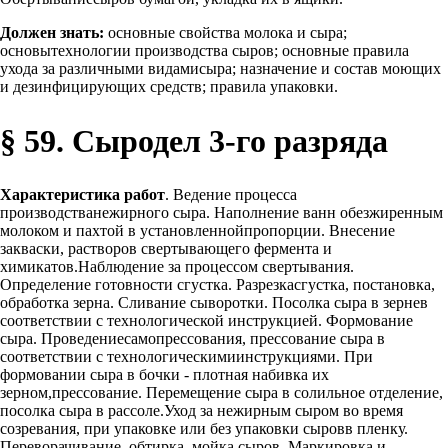
Должен знать:
основные свойства молока и сыра;
основытехнологии производства сыров; основные правила
ухода за различными видамисыра; назначение и состав моющих
и дезинфицирующих средств; правила упаковки.
§ 59. Сыродел 3-го разряда
Характеристика работ
. Ведение процесса
производстванежирного сыра. Наполнение ванн обезжиренным
молоком и пахтой в установленнойпропорции. Внесение
закваски, растворов свертывающего фермента и
химикатов.Наблюдение за процессом свертывания.
Определение готовности сгустка. Разрезкасгустка, постановка,
обработка зерна. Сливание сыворотки. Посолка сыра в зернев
соответствии с технологической инструкцией. Формование
сыра. Проведениесамопрессования, прессование сыра в
соответствии с технологическимиинструкциями. При
формовании сыра в бочки - плотная набивка их
зерном,прессование. Перемещение сыра в солильное отделение,
посолка сыра в рассоле.Уход за нежирным сыром во время
созревания, при упаковке или без упаковки сыровв пленку.
Переворачивание, обтирка, мойка сыров. Маркировка и