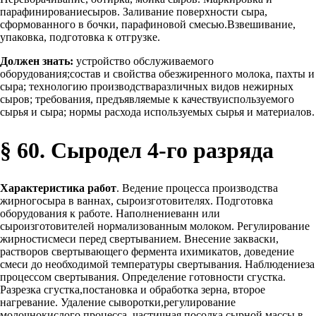
парафинированиесыров. Заливание поверхности сыра,
сформованного в бочки, парафиновой смесью.Взвешивание,
упаковка, подготовка к отгрузке.
Должен знать:
устройство обслуживаемого
оборудования;состав и свойства обезжиренного молока, пахты и
сыра; технологию производстваразличных видов нежирных
сыров; требования, предъявляемые к качествуиспользуемого
сырья и сыра; нормы расхода используемых сырья и материалов.
§ 60. Сыродел 4-го разряда
Характеристика работ
. Ведение процесса производства
жирногосыра в ваннах, сыроизготовителях. Подготовка
оборудования к работе. Наполнениеванн или
сыроизготовителей нормализованным молоком. Регулирование
жирностисмеси перед свертыванием. Внесение закваски,
растворов свертывающего фермента ихимикатов, доведение
смеси до необходимой температуры свертывания. Наблюдениеза
процессом свертывания. Определение готовности сгустка.
Разрезка сгустка,постановка и обработка зерна, второе
нагревание. Удаление сыворотки,регулирование
молочнокислого процесса, частичная посолка сырной массы в