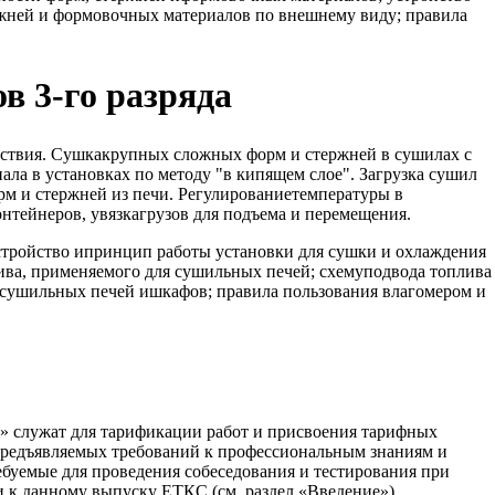
ржней и формовочных материалов по внешнему виду; правила
в 3-го разряда
йствия. Сушкакрупных сложных форм и стержней в сушилах с
а в установках по методу "в кипящем слое". Загрузка сушил
рм и стержней из печи. Регулированиетемпературы в
нтейнеров, увязкагрузов для подъема и перемещения.
стройство ипринцип работы установки для сушки и охлаждения
лива, применяемого для сушильных печей; схемуподвода топлива
 сушильных печей ишкафов; правила пользования влагомером и
» служат для тарификации работ и присвоения тарифных
 предъявляемых требований к профессиональным знаниям и
буемые для проведения собеседования и тестирования при
 к данному выпуску ЕТКС (см. раздел «Введение»).