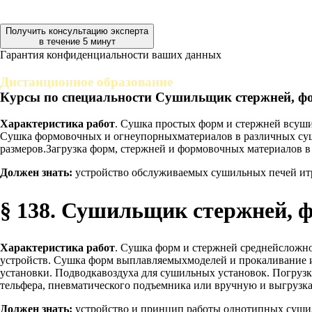
Получить консультацию эксперта
в течение 5 минут
Гарантия конфиденциальности ваших данных
Дистанционное образование
Курсы по специальности Сушильщик стержней, ф
Характеристика работ
. Сушка простых форм и стержней всуш
Сушка формовочных и огнеупорныхматериалов в различных суш
размеров.Загрузка форм, стержней и формовочных материалов в п
Должен знать:
устройство обслуживаемых сушильных печей итр
§ 138. Сушильщик стержней, 
Характеристика работ
. Сушка форм и стержней среднейсложн
устройств. Сушка форм выплавляемыхмоделей и прокаливание 
установки. Подводкавоздуха для сушильных установок. Погруз
тельфера, пневматического подъемника или вручную и выгрузка
Должен знать:
устройство и принцип работы однотипных сушил