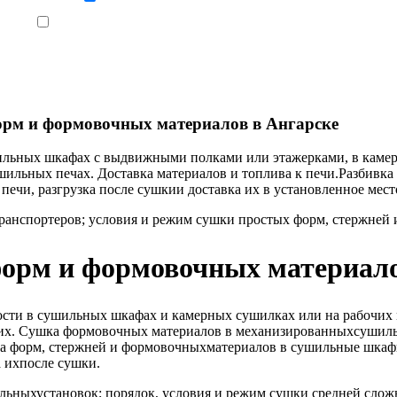
Ознакомлен, что формат обучения заочный, без отрыва от производства
орм и формовочных материалов в Ангарске
ильных шкафах с выдвижными полками или этажерками, в камер
ильных печах. Доставка материалов и топлива к печи.Разбивк
ечи, разгрузка после сушкии доставка их в установленное место
анспортеров; условия и режим сушки простых форм, стержней
форм и формовочных материало
ости в сушильных шкафах и камерных сушилках или на рабочих
их. Сушка формовочных материалов в механизированныхсушиль
ка форм, стержней и формовочныхматериалов в сушильные шкафы
 ихпосле сушки.
ьныхустановок; порядок, условия и режим сушки средней слож