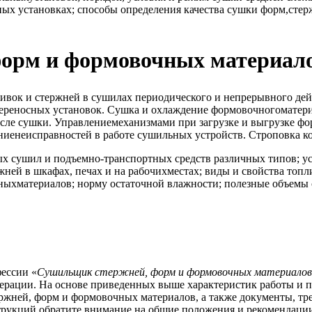
ных установках; способы определения качества сушки форм,сте
форм и формовочных материало
ивок и стержней в сушилах периодического и непрерывного де
реносных установок. Сушка и охлаждение формовочногоматериал
сле сушки. Управлениемеханизмами при загрузке и выгрузке фо
иенеисправностей в работе сушильных устройств. Строповка ко
х сушил и подъемно-транспортных средств различных типов; у
ней в шкафах, печах и на рабочихместах; виды и свойства топ
чныхматериалов; норму остаточной влажности; полезные объемы
ессии «
Сушильщик стержней, форм и формовочных материалов
едерации. На основе приведенных выше характеристик работы и
жней, форм и формовочных материалов, а также документы, тре
трукций обратите внимание на общие положения и рекомендации