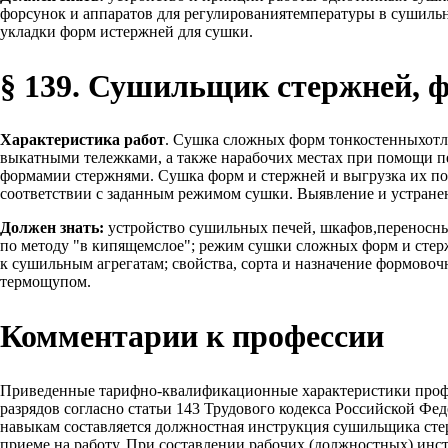
форсунок и аппаратов для регулированиятемпературы в сушиль
укладки форм истержней для сушки.
§ 139. Сушильщик стержней, 
Характеристика работ
. Сушка сложных форм тонкостенныхотл
выкатными тележками, а также нарабочих местах при помощи пе
формамии стержнями. Сушка форм и стержней и выгрузка их по
соответствии с заданным режимом сушки. Выявление и устранен
Должен знать:
устройство сушильных печей, шкафов,переносны
по методу "в кипящемслое"; режим сушки сложных форм и стерж
к сушильным агрегатам; свойства, сорта и назначение формово
термощупом.
Комментарии к профессии
Приведенные тарифно-квалификационные характеристики проф
разрядов согласно статьи 143 Трудового кодекса Российской Ф
навыкам составляется должностная инструкция сушильщика стер
приеме на работу. При составлении рабочих (должностных) инс