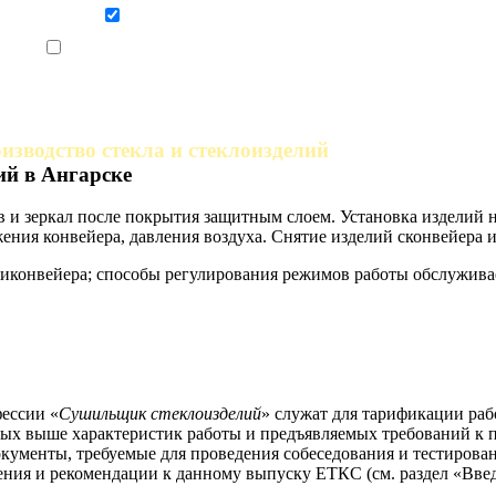
Даю согласие на обработку персональных данных
Ознакомлен, что формат обучения заочный, без отрыва от производства
изводство стекла и стеклоизделий
й в Ангарске
в и зеркал после покрытия защитным слоем. Установка изделий 
ния конвейера, давления воздуха. Снятие изделий сконвейера и 
конвейера; способы регулирования режимов работы обслуживае
ессии «
Сушильщик стеклоизделий
» служат для тарификации раб
ных выше характеристик работы и предъявляемых требований к 
кументы, требуемые для проведения собеседования и тестирован
ния и рекомендации к данному выпуску ЕТКС (см. раздел «Введ