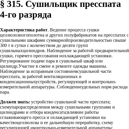
§ 315. Сушильщик пресспата
4-го разряда
Характеристика работ
. Ведение процесса сушки
целлюлозногополотна и других полуфабрикатов на пресспатах с
сушильными шкафами суммарнойпроизводительностью свыше
300 т в сутки с количеством до десяти групп
сушильныхцилиндров. Наблюдение за работой предварительной
сушки, горячего прессования иохлаждающей установки.
Регулирование подачи пара в сушильный шкаф или
цилиндр.Участие в смене и ремонте одежды машины.
Наблюдение за исправным состояниемсушильной части
пресспата, за работой вентиляционных и
конденсационныхустройств, регулирующей и контрольно-
измерительной аппаратуры. Соблюдениеудельных норм расхода
пара.
Должен знать:
устройство сушильной части пресспата;
схемупарораспределения между сушильными группами и
цилиндрами и отбора конденсата;влияние работы
сглаживающего пресса и охлаждающей установки на
качествоцеллюлозы и ее дальнейшую переработку, схему
регулирующей иконтрольно-измерительной аппаратуры;