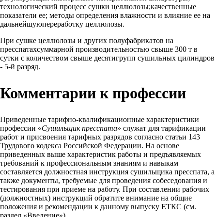
технологический процесс сушки целлюлозы;качественные
показатели ее; методы определения влажности и влияние ее на
дальнейшуюпереработку целлюлозы.
При сушке целлюлозы и других полуфабрикатов на
пресспатахсуммарной производительностью свыше 300 т в
сутки с количеством свыше десятигрупп сушильных цилиндров
- 5-й разряд.
Комментарии к профессии
Приведенные тарифно-квалификационные характеристики
профессии «
Сушильщик пресспата
» служат для тарификации
работ и присвоения тарифных разрядов согласно статьи 143
Трудового кодекса Российской Федерации. На основе
приведенных выше характеристик работы и предъявляемых
требований к профессиональным знаниям и навыкам
составляется должностная инструкция сушильщика пресспата, а
также документы, требуемые для проведения собеседования и
тестирования при приеме на работу. При составлении рабочих
(должностных) инструкций обратите внимание на общие
положения и рекомендации к данному выпуску ЕТКС (см.
раздел «Введение»).