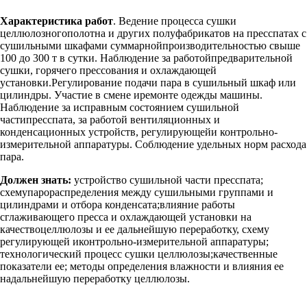
Характеристика работ
. Ведение процесса сушки
целлюлозногополотна и других полуфабрикатов на пресспатах с
сушильными шкафами суммарнойпроизводительностью свыше
100 до 300 т в сутки. Наблюдение за работойпредварительной
сушки, горячего прессования и охлаждающей
установки.Регулирование подачи пара в сушильный шкаф или
цилиндры. Участие в смене иремонте одежды машины.
Наблюдение за исправным состоянием сушильной
частипресспата, за работой вентиляционных и
конденсационных устройств, регулирующейи контрольно-
измерительной аппаратуры. Соблюдение удельных норм расхода
пара.
Должен знать:
устройство сушильной части пресспата;
схемупарораспределения между сушильными группами и
цилиндрами и отбора конденсата;влияние работы
сглаживающего пресса и охлаждающей установки на
качествоцеллюлозы и ее дальнейшую переработку, схему
регулирующей иконтрольно-измерительной аппаратуры;
технологический процесс сушки целлюлозы;качественные
показатели ее; методы определения влажности и влияния ее
надальнейшую переработку целлюлозы.