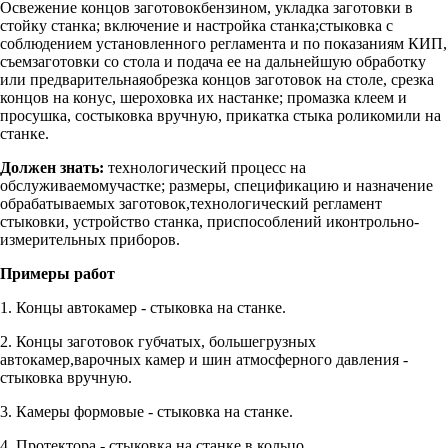
Освежение концов заготовокбензином, укладка заготовки в
стойку станка; включение и настройка станка;стыковка с
соблюдением установленного регламента и по показаниям КИП,
съемзаготовки со стола и подача ее на дальнейшую обработку
или предварительнаяобрезка концов заготовок на столе, срезка
концов на конус, шероховка их настанке; промазка клеем и
просушка, состыковка вручную, прикатка стыка роликомили на
станке.
Должен знать:
технологический процесс на
обслуживаемомучастке; размеры, спецификацию и назначение
обрабатываемых заготовок,технологический регламент
стыковки, устройство станка, приспособлений иконтрольно-
измерительных приборов.
Примеры работ
1. Концы автокамер - стыковка на станке.
2. Концы заготовок губчатых, большегрузных
автокамер,варочных камер и шин атмосферного давления -
стыковка вручную.
3. Камеры формовые - стыковка на станке.
4. Протектора - стыковка на станке в кольцо.