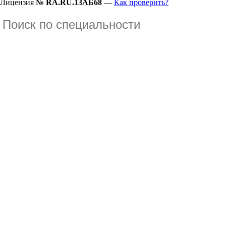
Лицензия
№ RA.RU.13АБ68
—
Как проверить?