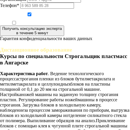
Телефон*
Даю согласие на обработку персональных данных
Ознакомлен, что формат обучения заочный, без отрыва от производства
Получить консультацию эксперта
в течение 5 минут
Гарантия конфиденциальности ваших данных
Дистанционное образование
Курсы по специальности Строгальщик пластмасс
в Ангарске
Характеристика работ
. Ведение технологического
процессастрогания пленки из блоков бутилметакрилата и
метилметакрилата и целлулоидныхблоков на пластины
толщиной от 0,1 до 20 мм на строгальной машине.
Настройканожей машины на заданную толщину строгания
пластин. Регулирование работы ножеймашины в процессе
строгания. Загрузка блоков в холодильную камеру,
наблюдениеза процессом замораживания по приборам, выгрузка
блоков из холодильной камеры иотделение силикатного стекла
от полимера. Выпиливание образцов на анализ.Приклеивание
блоков с помощью клея к чугунной плите строгальной машины