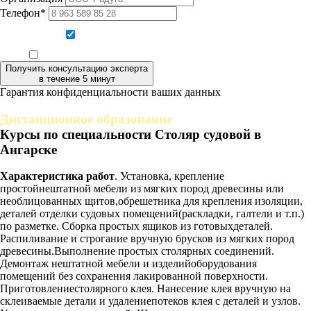
Телефон*
Даю согласие на обработку персональных данных
Ознакомлен, что формат обучения заочный, без отрыва от производства
Получить консультацию эксперта
в течение 5 минут
Гарантия конфиденциальности ваших данных
Дистанционное образование
Курсы по специальности Столяр судовой в
Ангарске
Характеристика работ
. Установка, крепление
простойнештатной мебели из мягких пород древесины или
необлицованных щитов,обрешетника для крепления изоляции,
деталей отделки судовых помещений(раскладки, галтели и т.п.)
по разметке. Сборка простых ящиков из готовыхдеталей.
Распиливание и строгание вручную брусков из мягких пород
древесины.Выполнение простых столярных соединений.
Демонтаж нештатной мебели и изделийоборудования
помещений без сохранения лакированной поверхности.
Приготовлениестолярного клея. Нанесение клея вручную на
склеиваемые детали и удалениепотеков клея с деталей и узлов.