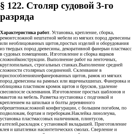
§ 122. Столяр судовой 3-го
разряда
Характеристика работ
. Установка, крепление, сборка,
ремонтсложной нештатной мебели из мягких пород древесины
или необлицованных щитов,простых изделий и оборудования
из твердых пород древесины, декоративной фанерыи пластмасс
в судовых помещениях. Изготовление и сборка ящиков
сложнойконструкции. Выполнение работ на ленточных,
круглопильных, строгальных станках.Выполнение средней
сложности столярных соединений. Склеивание в
приспособленияхнефанерованных щитов, рамок из мягких
пород древесины на рамных или ящичныхшипах. Фанеровка и
облицовка пластиком кромок щитов и брусков, удаление
свесовпосле склеивания. Изготовление простых шаблонов и
макетов на мебель. Разметка иустановка с подгонкой и
креплением на шпильки и болты деревянного
обрешетникасложной конфигурации, с большим погибом, по
подволокам, бортам и переборкам.Наклейка линолеума,
установка пластмассовых наличников, плинтусов,
галтелей,раскладок с установкой вкладышей. Приготовление
клея и шпатлевки насинтетических смолах. Сверление и