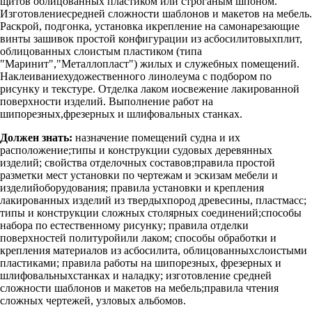
щитов облицованных пластиком или строганым шпоном.
Изготовлениесредней сложности шаблонов и макетов на мебель.
Раскрой, подгонка, установка икрепление на самонарезающие
винты зашивок простой конфигурации из асбосилитовыхплит,
облицованных слоистым пластиком (типа
"Маринит","Металлопласт") жилых и служебных помещений.
Наклеиваниехудожественного линолеума с подбором по
рисунку и текстуре. Отделка лаком иосвежение лакированной
поверхности изделий. Выполнение работ на
шипорезных,фрезерных и шлифовальных станках.
Должен знать:
назначение помещений судна и их
расположение;типы и конструкции судовых деревянных
изделий; свойства отделочных составов;правила простой
разметки мест установки по чертежам и эскизам мебели и
изделийоборудования; правила установки и крепления
лакированных изделий из твердыхпород древесины, пластмасс;
типы и конструкции сложных столярных соединений;способы
набора по естественному рисунку; правила отделки
поверхностей политуройили лаком; способы обработки и
крепления материалов из асбосилита, облицованныхслоистыми
пластиками; правила работы на шипорезных, фрезерных и
шлифовальныхстанках и наладку; изготовление средней
сложности шаблонов и макетов на мебель;правила чтения
сложных чертежей, узловых альбомов.