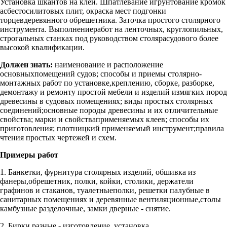
Установка шкантов на клей. Шпатлевание игрунтование кромок
асбестосилитовых плит, окраска мест подгонки
торцевдеревянного обрешетника. Заточка простого столярного
инструмента. Выполнениеработ на ленточных, круглопильных,
строгальных станках под руководством столярасудового более
высокой квалификации.
Должен знать:
наименование и расположение
основныхпомещений судов; способы и приемы столярно-
монтажных работ по установке,креплению, сборке, разборке,
демонтажу и ремонту простой мебели и изделий измягких пород
древесины в судовых помещениях; виды простых столярных
соединений;основные породы древесины и их отличительные
свойства; марки и свойстваприменяемых клеев; способы их
приготовления; плотницкий применяемый инструмент;правила
чтения простых чертежей и схем.
Примеры работ
1. Банкетки, фурнитура столярных изделий, обшивка из
фанеры,обрешетник, полки, койки, столики, держатели
графинов и стаканов, туалетныеполки, решетки палубные в
санитарных помещениях и деревянные вентиляционные,столы
камбузные разделочные, замки дверные - снятие.
2. Бирки разные - изготовление, установка.