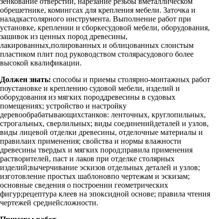
зенкование отверстий, нарезание резьбы вметаллическом
обрешетнике, комингсах для крепления мебели. Заточка и
наладкастолярного инструмента. Выполнение работ при
установке, креплении и сборкесудовой мебели, оборудования,
зашивок из ценных пород древесины,
лакированных,полированных и облицованных слоистым
пластиком плит под руководством столярасудового более
высокой квалификации.
Должен знать:
способы и приемы столярно-монтажных работ
поустановке и креплению судовой мебели, изделий и
оборудования из мягких породдревесины в судовых
помещениях; устройство и настройку
деревообрабатывающихстанков: ленточных, круглопильных,
строгальных, сверлильных; виды соединенийдеталей и узлов,
виды лицевой отделки древесины, отделочные материалы и
правилаих применения; свойства и нормы влажности
древесины твердых и мягких пород;правила применения
растворителей, паст и лаков при отделке столярных
изделий;вычерчивание эскизов отдельных деталей и узлов;
изготовление простых шаблоновпо чертежам и эскизам;
основные сведения о построении геометрических
фигур;рецептура клеев на эпоксидной основе; правила чтения
чертежей среднейсложности.