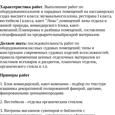
Характеристика работ
. Выполнение работ по
оборудованиюсалонов и парадных помещений на пассажирских
судах высшего класса: музыкальногосалона, ресторана I класса,
вестибюля I класса, кают "Люкс",помещений зоны отдыха и
живой природы, командирского блока, кают-
компаний.Планировка и разбивка помещений, составление
спецификаций на предварительныйраскрой материалов.
Должен знать:
последовательность работ по
оборудованиюклассных судовых помещений; типы и
конструкции современных судовых изделий всехсложностей;
правила применения ценных отделочных материалов из
пластиков всехмарок и расцветок, планочных отделок,
органического стекла и т.п.
Примеры работ
1. Блок командирский, кают-компании - подбор по текстуре
изашивка декоративной полированной фанерой, щитами,
фанерованными ценнымипородами.
2. Вестибюли - отделка органическим стеклом.
3. Витрины магазинов сувениров и библиотек с