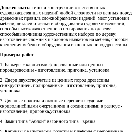
Должен знать:
типы и конструкции ответственных
судовыхдеревянных изделий любой сложности из ценных пород
древесины; правила сложнойразметки изделий, мест установки
мебели, деталей отделки и оборудования судовыхпомещений;
способы высококачественного полирования по дереву;
способывыполнения художественных наборов по дереву;
изготовление сложных шаблонов имакетов на мебель; способы
крепления мебели и оборудования из ценных породдревесины.
Примеры работ
1. Барьеры с карнизами фанерованные или ценных
породдревесины - изготовление, пригонка, установка.
2. Двери двухстворчатые из ценных пород древесины
синкрустацией, полированные - изготовление, пригонка,
установка.
3. Дверные полотна и оконные переплеты судовые
скриволинейными очертаниями и соединениями в разноус -
изготовление, пригонка,установка.
4. Замки типа "Аблой" вагонного типа - врезка.
5. Карнизы с капителями, розетки и плафоны фанерованные