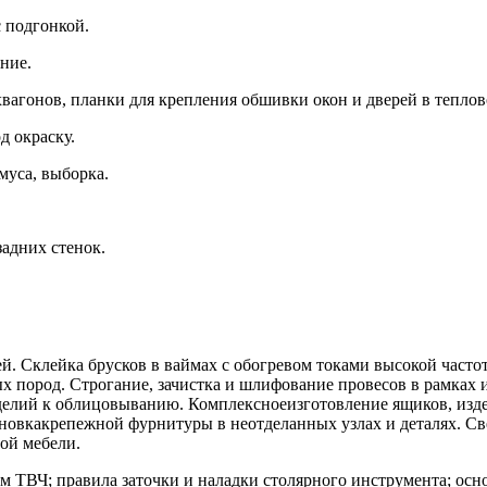
с подгонкой.
ние.
агонов, планки для крепления обшивки окон и дверей в теплово
д окраску.
муса, выборка.
задних стенок.
ей. Склейка брусков в ваймах с обогревом токами высокой част
 пород. Строгание, зачистка и шлифование провесов в рамках 
делий к облицовыванию. Комплексноеизготовление ящиков, изде
тановкакрепежной фурнитуры в неотделанных узлах и деталях. 
ой мебели.
м ТВЧ; правила заточки и наладки столярного инструмента; ос