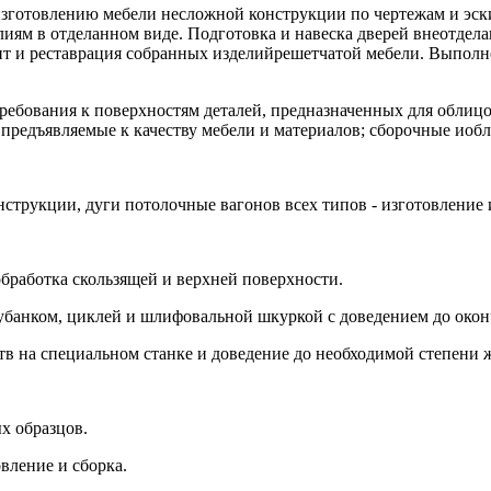
изготовлению мебели несложной конструкции по чертежам и эск
лиям в отделанном виде. Подготовка и навеска дверей внеотдел
нт и реставрация собранных изделийрешетчатой мебели. Выполн
ребования к поверхностям деталей, предназначенных для облицо
предъявляемые к качеству мебели и материалов; сборочные иоб
струкции, дуги потолочные вагонов всех типов - изготовление 
бработка скользящей и верхней поверхности.
убанком, циклей и шлифовальной шкуркой с доведением до окон
в на специальном станке и доведение до необходимой степени ж
х образцов.
вление и сборка.