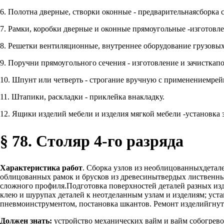
6. Полотна дверные, створки оконные - предварительнаясборка 
7. Рамки, коробки дверные и оконные прямоугольные -изготовле
8. Решетки вентиляционные, внутреннее оборудование грузовыхв
9. Поручни прямоугольного сечения - изготовление и зачисткапо
10. Шпунт или четверть - строгание вручную с применениемрей
11. Штапики, раскладки - приклейка внакладку.
12. Ящики изделий мебели и изделия мягкой мебели -установка 
§ 78. Столяр 4-го разряда
Характеристика работ
. Сборка узлов из необлицованныхдетал
облицованных рамок и брусков из древесинытвердых лиственных
сложного профиля.Подготовка поверхностей деталей разных из
клею и шурупах деталей к неотделанным узлам и изделиям; ус
пневмоинструментом, постановка шкантов. Ремонт изделийгнут
Должен знать:
устройство механических вайм и вайм собогрево