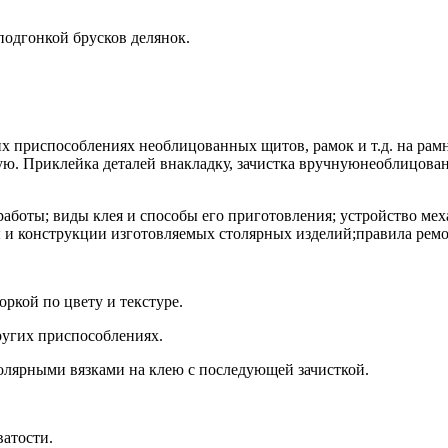
подгонкой брусков делянок.
их приспособлениях необлицованных щитов, рамок и т.д. на ра
ую. Приклейка деталей внакладку, зачистка вручнуюнеоблицова
работы; виды клея и способы его приготовления; устройство ме
 и конструкции изготовляемых столярных изделий;правила ремо
ркой по цвету и текстуре.
других приспособлениях.
 столярными вязками на клею с последующей зачисткой.
атости.