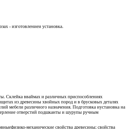
зах - изготовлениеи установка.
оты. Склейка вваймах и различных приспособлениях
ищитах из древесины хвойных пород и в брусковых деталях
лий мебели различного назначения. Подготовка иустановка на
Сверление отверстий подшканты и шурупы ручным
новныефизико-механические свойства древесины; свойства