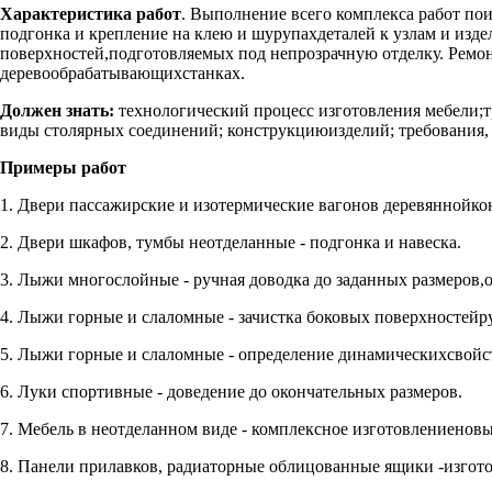
Характеристика работ
. Выполнение всего комплекса работ по
подгонка и крепление на клею и шурупахдеталей к узлам и изде
поверхностей,подготовляемых под непрозрачную отделку. Ремо
деревообрабатывающихстанках.
Должен знать:
технологический процесс изготовления мебели;т
виды столярных соединений; конструкциюизделий; требования, 
Примеры работ
1. Двери пассажирские и изотермические вагонов деревяннойкон
2. Двери шкафов, тумбы неотделанные - подгонка и навеска.
3. Лыжи многослойные - ручная доводка до заданных размеров,о
4. Лыжи горные и слаломные - зачистка боковых поверхностейр
5. Лыжи горные и слаломные - определение динамическихсвойст
6. Луки спортивные - доведение до окончательных размеров.
7. Мебель в неотделанном виде - комплексное изготовлениеновы
8. Панели прилавков, радиаторные облицованные ящики -изгото