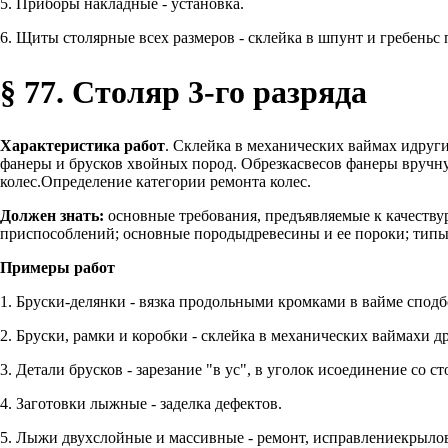
5. Приборы накладные - установка.
6. Щиты столярные всех размеров - склейка в шпунт и гребеньс 
§ 77. Столяр 3-го разряда
Характеристика работ
. Склейка в механических ваймах идруг
фанеры и брусков хвойных пород. Обрезкасвесов фанеры вручн
колес.Определение категории ремонта колес.
Должен знать:
основные требования, предъявляемые к качеству
приспособлений; основные породыдревесины и ее пороки; типы
Примеры работ
1. Бруски-делянки - вязка продольными кромками в вайме сподбо
2. Бруски, рамки и коробки - склейка в механических ваймахи 
3. Детали брусков - зарезание "в ус", в уголок исоединение со
4. Заготовки лыжные - заделка дефектов.
5. Лыжи двухслойные и массивные - ремонт, исправлениекрылов