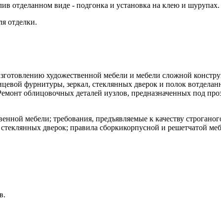
в отделанном виде - подгонка и установка на клею и шурупах.
ля отделки.
изготовлению художественной мебели и мебели сложной констру
цевой фурнитуры, зеркал, стеклянных дверок и полок вотделанн
монт облицовочных деталей иузлов, предназначенных под проз
енной мебели; требования, предъявляемые к качеству строган
 стеклянных дверок; правила сборкикорпусной и решетчатой меб
в.