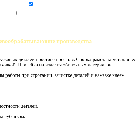
Даю согласие на обработку персональных данных
Ознакомлен, что формат обучения заочный, без отрыва от производства
ревообрабатывающие производства
сковых деталей простого профиля. Сборка рамок на металличес
раковкой. Наклейка на изделия обивочных материалов.
ы работы при строгании, зачистке деталей и намазке клеем.
лостности деталей.
мы рубанком.