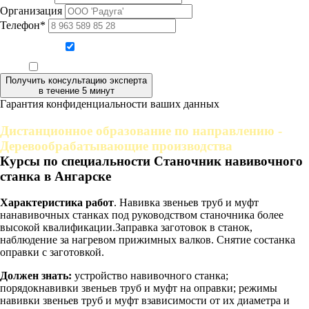
Организация
Телефон*
Даю согласие на обработку персональных данных
Ознакомлен, что формат обучения заочный, без отрыва от производства
Получить консультацию эксперта
в течение 5 минут
Гарантия конфиденциальности ваших данных
Дистанционное образование по направлению -
Деревообрабатывающие производства
Курсы по специальности Станочник навивочного
станка в Ангарске
Характеристика работ
. Навивка звеньев труб и муфт
нанавивочных станках под руководством станочника более
высокой квалификации.Заправка заготовок в станок,
наблюдение за нагревом прижимных валков. Снятие состанка
оправки с заготовкой.
Должен знать:
устройство навивочного станка;
порядокнавивки звеньев труб и муфт на оправки; режимы
навивки звеньев труб и муфт взависимости от их диаметра и