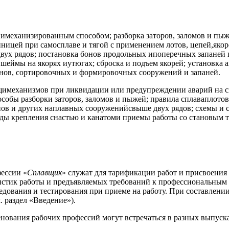
 имеханизированным способом; разборка заторов, заломов и п
цей при самосплаве и тягой с применением лотов, цепей,якоре
ух рядов; постановка бонов продольных ипоперечных запаней 
а шеймы на якорях иутюгах; сброска и подъем якорей; установка
онов, сортировочных и формировочных сооружений и запаней.
имеханизмов при ликвидации или предупреждении аварий на сп
обы разборки заторов, заломов и пыжей; правила сплаваплотов
нов и других наплавных сооруженийсвыше двух рядов; схемы и 
ды крепления снастью и канатоми приемы работы со становым та
ессии «
Сплавщик
» служат для тарификации работ и присвоения 
стик работы и предъявляемых требований к профессиональным 
седования и тестирования при приеме на работу. При составлен
 раздел «Введение»).
енования рабочих профессий могут встречаться в разных выпус