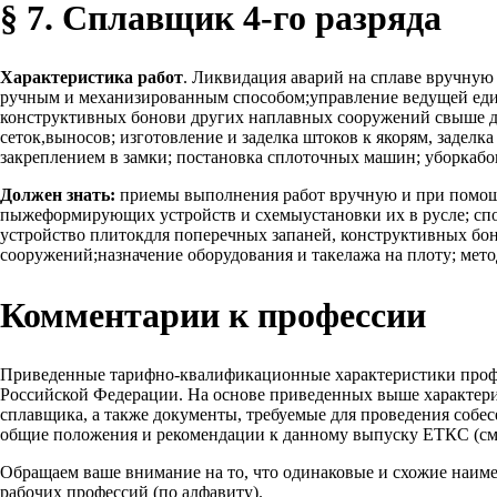
§ 7. Сплавщик 4-го разряда
Характеристика работ
. Ликвидация аварий на сплаве вручную
ручным и механизированным способом;управление ведущей едини
конструктивных бонови других наплавных сооружений свыше дв
сеток,выносов; изготовление и заделка штоков к якорям, заделк
закреплением в замки; постановка сплоточных машин; уборкаб
Должен знать:
приемы выполнения работ вручную и при помощ
пыжеформирующих устройств и схемыустановки их в русле; спос
устройство плитокдля поперечных запаней, конструктивных бо
сооружений;назначение оборудования и такелажа на плоту; мето
Комментарии к профессии
Приведенные тарифно-квалификационные характеристики проф
Российской Федерации. На основе приведенных выше характери
сплавщика, а также документы, требуемые для проведения собе
общие положения и рекомендации к данному выпуску ЕТКС (см.
Обращаем ваше внимание на то, что одинаковые и схожие наим
рабочих профессий (по алфавиту).