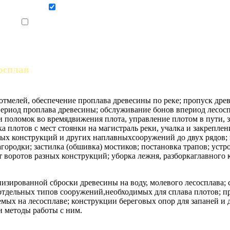
Даю согласие на обработку персональных данных
Ознакомлен, что формат обучения заочный, без отрыва от производства
осплав
иотмелей, обеспечение проплава древесины по реке; пропуск др
риод проплава древесины; обслуживание бонов впериод лесоспл
и поломок во времядвижения плота, управление плотом в пути, з
 плотов с мест стоянки на магистраль реки, учалка и закреплен
ых конструкций и других наплавныхсооружений до двух рядов; и
агородки; застилка (обшивка) мостиков; постановка трапов; уст
нт воротов разных конструкций; уборка лежня, разборкаглавного
изированной сброски древесины на воду, молевого лесосплава;
отдельных типов сооружений,необходимых для сплава плотов; пр
яемых на лесосплаве; конструкции береговых опор для запаней 
и методы работы с ним.