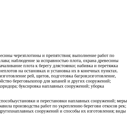
евесины черезплотины и препятствия; выполнение работ по
ава; наблюдение за исправностью плота, охрана древесины
ачаливание плота к берегу длястоянки; набивка и перетяжка
иеплотов на остановках и установка их в конечных пунктах.
зготовление рей, щитов, подготовка багров;изготовление,
ройство береговыхопор для запаней и других сооружений;
 коридора; буксировка наплавных сооружений; уборка
 способыустановки и перестановки наплавных сооружений; меры
авила производства работ по укреплению берегови откосов рек;
и другихнаплавных сооружений и способы их изготовления; виды