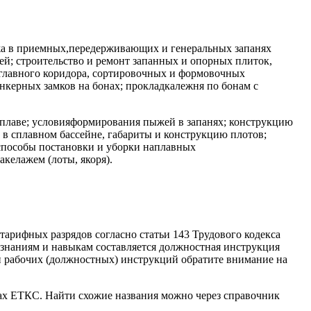
ыжа в приемных,передерживающих и генеральных запанях
й; строительство и ремонт запанных и опорных плиток,
главного коридора, сортировочных и формовочных
 анкерных замков на бонах; прокладкалежня по бонам с
лаве; условияформирования пыжей в запанях; конструкцию
 в сплавном бассейне, габариты и конструкцию плотов;
способы постановки и уборки наплавных
келажем (лоты, якоря).
тарифных разрядов согласно статьи 143 Трудового кодекса
знаниям и навыкам составляется должностная инструкция
ии рабочих (должностных) инструкций обратите внимание на
ках ЕТКС. Найти схожие названия можно через справочник