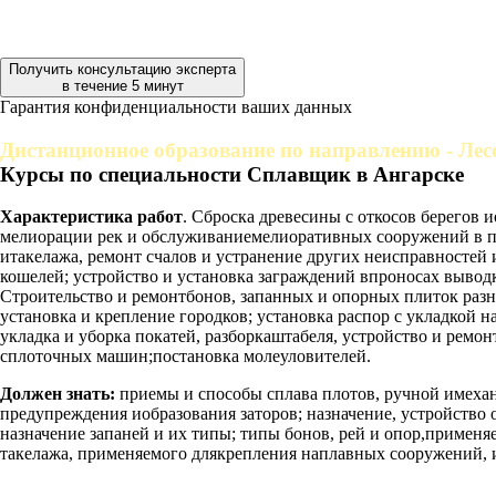
Получить консультацию эксперта
в течение 5 минут
Гарантия конфиденциальности ваших данных
Дистанционное образование по направлению - Лес
Курсы по специальности Сплавщик в Ангарске
Характеристика работ
. Сброска древесины с откосов берегов 
мелиорации рек и обслуживаниемелиоративных сооружений в пе
итакелажа, ремонт счалов и устранение других неисправностей 
кошелей; устройство и установка заграждений впроносах выводка
Строительство и ремонтбонов, запанных и опорных плиток разн
установка и крепление городков; установка распор с укладкой н
укладка и уборка покатей, разборкаштабеля, устройство и ремо
сплоточных машин;постановка молеуловителей.
Должен знать:
приемы и способы сплава плотов, ручной имехан
предупреждения иобразования заторов; назначение, устройство 
назначение запаней и их типы; типы бонов, рей и опор,примен
такелажа, применяемого длякрепления наплавных сооружений, 