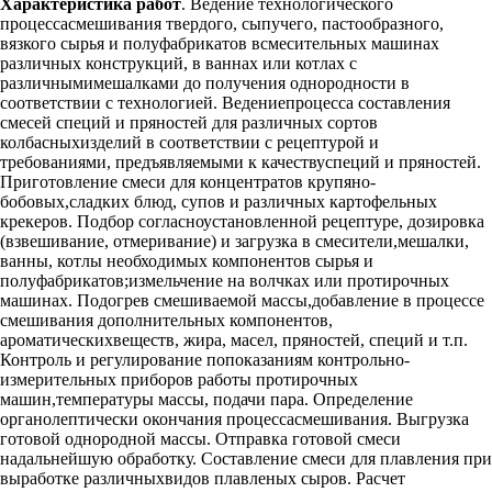
Характеристика работ
. Ведение технологического
процессасмешивания твердого, сыпучего, пастообразного,
вязкого сырья и полуфабрикатов всмесительных машинах
различных конструкций, в ваннах или котлах с
различнымимешалками до получения однородности в
соответствии с технологией. Ведениепроцесса составления
смесей специй и пряностей для различных сортов
колбасныхизделий в соответствии с рецептурой и
требованиями, предъявляемыми к качествуспеций и пряностей.
Приготовление смеси для концентратов крупяно-
бобовых,сладких блюд, супов и различных картофельных
крекеров. Подбор согласноустановленной рецептуре, дозировка
(взвешивание, отмеривание) и загрузка в смесители,мешалки,
ванны, котлы необходимых компонентов сырья и
полуфабрикатов;измельчение на волчках или протирочных
машинах. Подогрев смешиваемой массы,добавление в процессе
смешивания дополнительных компонентов,
ароматическихвеществ, жира, масел, пряностей, специй и т.п.
Контроль и регулирование попоказаниям контрольно-
измерительных приборов работы протирочных
машин,температуры массы, подачи пара. Определение
органолептически окончания процессасмешивания. Выгрузка
готовой однородной массы. Отправка готовой смеси
надальнейшую обработку. Составление смеси для плавления при
выработке различныхвидов плавленых сыров. Расчет