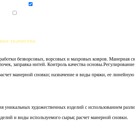
Даю согласие на обработку персональных данных
Ознакомлен, что формат обучения заочный, без отрыва от производства
ное ткачество
аботки безворсовых, ворсовых и махровых ковров. Манерная сн
очек, заправка нитей. Контроль качества основы.Регулирование
асчет манерной сновки; назначение и виды пряжи, ее линейную 
ния уникальных художественных изделий с использованием разл
елий и виды используемого сырья; расчет манерной сновки.