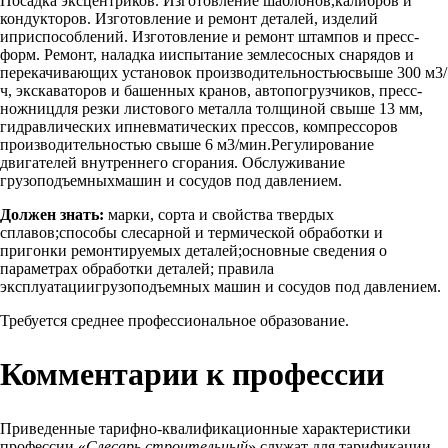
Посадка эксцентриков. Изготовление шаблонов,калибров и
кондукторов. Изготовление и ремонт деталей, изделий
иприспособлений. Изготовление и ремонт штампов и пресс-
форм. Ремонт, наладка ииспытание землесосных снарядов и
перекачивающих установок производительностьюсвыше 300 м3/
ч, экскаваторов и башенных кранов, автопогрузчиков, пресс-
ножницдля резки листового металла толщиной свыше 13 мм,
гидравлических ипневматических прессов, компрессоров
производительностью свыше 6 м3/мин.Регулирование
двигателей внутреннего сгорания. Обслуживание
грузоподъемныхмашин и сосудов под давлением.
Должен знать:
марки, сорта и свойства твердых
сплавов;способы слесарной и термической обработки и
пригонки ремонтируемых деталей;основные сведения о
параметрах обработки деталей; правила
эксплуатациигрузоподъемных машин и сосудов под давлением.
Требуется среднее профессиональное образование.
Комментарии к профессии
Приведенные тарифно-квалификационные характеристики
профессии «
Слесарь строительный
» служат для тарификации