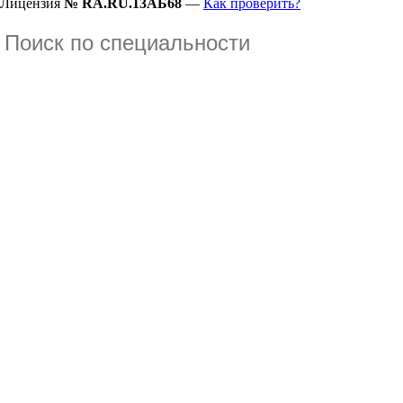
Лицензия
№ RA.RU.13АБ68
—
Как проверить?