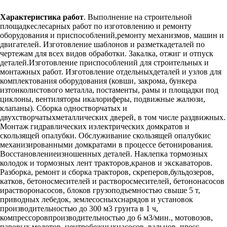
Характеристика работ
. Выполнение на строительной
площадкеслесарных работ по изготовлению и ремонту
оборудования и приспособлений,ремонту механизмов, машин и
двигателей. Изготовление шаблонов и разметкадеталей по
чертежам для всех видов обработки. Закалка, отжиг и отпуск
деталей.Изготовление приспособлений для строительных и
монтажных работ. Изготовление отдельныхдеталей и узлов для
комплектования оборудования (ковши, закрома, бункера
изтонколистового металла, постаменты, рамы и площадки под
циклоны, вентиляторы икалориферы, подвижные жалюзи,
клапаны). Сборка одностворчатых и
двухстворчатыхметаллических дверей, в том числе раздвижных.
Монтаж гидравлических иэлектрических домкратов и
скользящей опалубки. Обслуживание скользящей опалубкис
механизированными домкратами в процессе бетонирования.
Восстановлениеизношенных деталей. Наклепка тормозных
колодок и тормозных лент тракторов,кранов и экскаваторов.
Разборка, ремонт и сборка тракторов, скреперов,бульдозеров,
катков, бетоносмесителей и растворосмесителей, бетононасосов
ирастворонасосов, блоков грузоподъемностью свыше 5 т,
приводных лебедок, землесосныхснарядов и установок
производительностью до 300 м3 грунта в 1 ч,
компрессоровпроизводительностью до 6 м3/мин., мотовозов,
паровых молотов, центробежныхнасосов, вальцов, пресс-