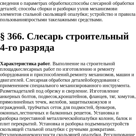
сведения о параметрах обработки;способы слесарной обработки
деталей; способы сборки и разборки узлов механизмови
элементов стальной скользящей опалубки; устройство и правила
пользованияпростыми такелажными средствами.
§ 366. Слесарь строительный
4-го разряда
Характеристика работ
. Выполнение на строительной
площадкеслесарных работ по изготовлению и ремонту
оборудования и приспособлений,ремонту механизмов, машин и
двигателей. Слесарная обработки деталейоборудования с
применением специального механизированного инструмента.
Разметкадеталей под обрезку и сверление. Изготовление
анкерных болтов, подвесок,кронштейнов, фланцев, тяг, хомутов,
прямолинейных течек, желобов, защитныхкожухов и
ограждений, трубчатых сеток для подмостей, бункеров,
оконных,лестничных и балконных решеток. Установка и
разборка переставной металлическойопалубки колонн, балок и
плит перекрытий. Установка и разборка подъемныхустройств
скользящей стальной опалубки с ручными домкратами.
Регулированиеконусности скользящей опалубки. Регулирование