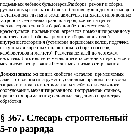
подъемных лебедок бульдозеров.Разборка, ремонт и сборка
ручных домкратов, кран-балок и блоковгрузоподъемностью до 5
т, станков для гнутья и резки арматуры, натяжных иприводных
устройств ленточных транспортеров, ковшей и цепей
экскаваторов,ковшей и барабанов бетоносмесителей,
краскопультов, подъемников, агрегатов помеханизированному
шпатлеванию. Разборка, ремонт и сборка двигателей
внутреннегосгорания (установка поршневых колец, подтяжка
шатунных и коренных подшипников,сборка насосов,
карбюраторов и магнето). Разметка деталей по чертежам
иэскизам. Изготовление металлических оконных переплетов и
механизмов открывания.Ремонт механизмов открывания.
Должен знать:
основные свойства металлов, применяемых
дляизготовления инструмента; основные правила и способы
заправки и закалкиинструмента; устройство такелажного
оборудования, механизированного инструментаи станков,
правила их применения; основные сведения о параметрах
обработки.
§ 367. Слесарь строительный
5-го разряда