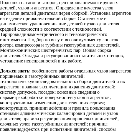
Подгонка натягов и зазоров, центрированиемонтируемых
деталей, узлов и агрегатов. Определение качества узлов,
агрегатов,деталей двигателя перед сборкой. Установка агрегатов
на изделие приокончательной сборке. Статическое и
динамическое уравновешивание деталей иузлов двигателя
средней сложности в соответствии с технологией.
Тарировкадинамометрического и тензометрического
инструмента. Подбор по весу и весовомумоменту лопаток
ротора компрессора и турбины газотурбинных двигателей.
Монтажконических шестеренчатых пар. Общая сборка
двигателя. Отладка и регулированиеиспытательных стендов,
устранение неисправностей в их работе.
Должен знать:
особенности работы отдельных узлов иагрегатов
поршневых и газотурбинных двигателей;
технологическуюпоследовательность сборки двигателей и их
агрегатов; правила эксплуатации ихранения двигателей;
систему допусков, посадок; основные сведения о
параметрахобработки поверхностей узлов и агрегатов;
конструктивные изменения двигателя поих сериям;
конструкцию, принцип действия и правила пользования
стендами длядинамической балансировки деталей и узлов
двигателя; правила регулированияпоршневых двигателей,
сложных узлов газотурбинных двигателей; причины
появлениядефектов при испытании двигателей; способы