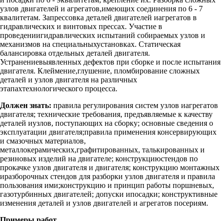
узлов двигателей и агрегатов,имеющих соединения по 6 - 7
квалитетам. Запрессовка деталей двигателей иагрегатов в
гидравлических и винтовых прессах. Участие в
проведениигидравлических испытаний собираемых узлов и
механизмов на специальныхустановках. Статическая
балансировка отдельных деталей двигателя.
Устранениевыявленных дефектов при сборке и после испытания
двигателя. Клеймение,глушение, пломбирование сложных
деталей и узлов двигателя на различных
этапахтехнологического процесса.
Должен знать:
правила регулирования систем узлов иагрегатов
двигателя; технические требования, предъявляемые к качеству
деталей иузлов, поступающих на сборку; основные сведения о
эксплуатации двигателя;правила применения консервирующих
и смазочных материалов,
металлокерамических,графитированных, талькированных и
резиновых изделий на двигателе; конструкциюстендов по
прокачке узлов двигателя и двигателя; конструкцию монтажных
иразборочных стендов для разборки узлов двигателя и правила
пользования ими;конструкцию и принцип работы поршневых,
газотурбинных двигателей; допуски ипосадки; конструктивные
изменения деталей и узлов двигателей и агрегатов посериям.
Примеры работ