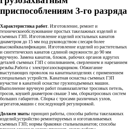
приспособлениям 3-го разряда
Характеристика работ
. Изготовление, ремонт и
техническоеобслуживание простых такелажных изделий и
съемных ГЗП. Изготовление изделий изстальных канатов
диаметром до 15 мм под руководством слесаря более
высокойквалификации. Изготовление изделий из растительных
и синтетических канатов сдлиной окружности до 90 мм
вручную. Замена канатов, блоков, рабочих органов идругих
деталей съемных ГЗП с опиливанием, сверлением и нарезанием
резьбы.Работа с электрогазосварщиком. Обжигание
выступающих проволок на канатныхизделиях с применением
специальных устройств. Канатная оснастка съемных ГЗП
иучастие в канатной оснастке грузоподъемных машин.
Выполнение вручную работ поавиазаплетке тросовых петель,
тросов, коушей диаметром свыше 3 мм, сборкатросовых систем
больших габаритов. Сборка с тросами различных узлов,
агрегатов,машин с последующей регулировкой.
Должен знать:
принцип работы, способы работы такелажных
изделий;устройство ремонтируемых и изготавливаемых
съемных ГЗП; нормы браковки стальныхканатов; способы