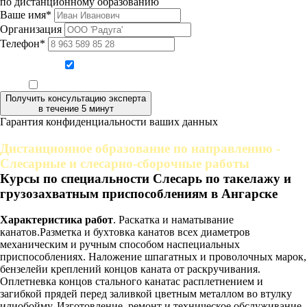
по дистанционному образованию
Ваше имя*
Организация
Телефон*
Даю согласие на обработку персональных данных
Ознакомлен, что формат обучения заочный, без отрыва от производства
Получить консультацию эксперта
в течение 5 минут
Гарантия конфиденциальности ваших данных
Дистанционное образование по направлению -
Слесарные и слесарно-сборочные работы
Курсы по специальности Слесарь по такелажу и
грузозахватным приспособлениям в Ангарске
Характеристика работ
. Раскатка и наматывание
канатов.Разметка и бухтовка канатов всех диаметров
механическим и ручным способом наспециальных
приспособлениях. Наложение шпагатных и проволочных марок,
бензелейи креплений концов каната от раскручивания.
Оплетневка концов стального канатас расплетнением и
загибкой прядей перед заливкой цветным металлом во втулку
илиобойму. Изготовление, ремонт и техническое обслуживание