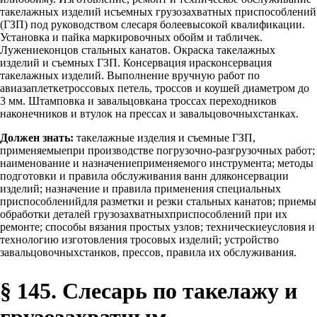
такелажных изделий исъемных грузозахватных приспособлений
(ГЗП) под руководством слесаря болеевысокой квалификации.
Установка и пайка маркировочных обойм и табличек.
Лужениеконцов стальных канатов. Окраска такелажных
изделий и съемных ГЗП. Консервация ирасконсервация
такелажных изделий. Выполнение вручную работ по
авиазаплеткетроссовых петель, троссов и коушей диаметром до
3 мм. Штамповка и завальцовкана троссах переходников
наконечников и втулок на прессах и завальцовочныхстанках.
Должен знать:
такелажные изделия и съемные ГЗП,
применяемыепри производстве погрузочно-разгрузочных работ;
наименование и назначениеприменяемого инструмента; методы
подготовки и правила обслуживания ванн дляконсервации
изделий; назначение и правила применения специальных
приспособленийдля разметки и резки стальных канатов; приемы
обработки деталей грузозахватныхприспособлений при их
ремонте; способы вязания простых узлов; техническиеусловия и
технологию изготовления тросовых изделий; устройство
завальцовочныхстанков, прессов, правила их обслуживания.
§ 145. Слесарь по такелажу и
грузозахватным