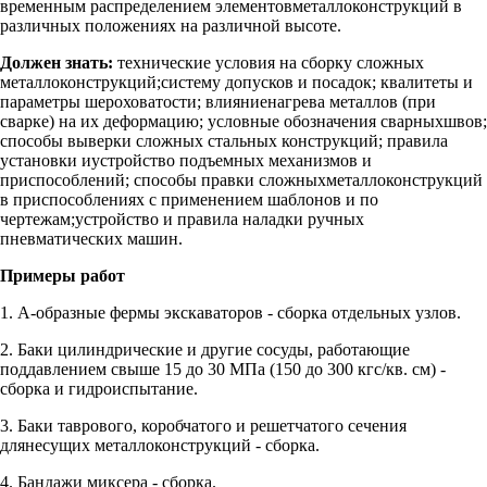
временным распределением элементовметаллоконструкций в
различных положениях на различной высоте.
Должен знать:
технические условия на сборку сложных
металлоконструкций;систему допусков и посадок; квалитеты и
параметры шероховатости; влияниенагрева металлов (при
сварке) на их деформацию; условные обозначения сварныхшвов;
способы выверки сложных стальных конструкций; правила
установки иустройство подъемных механизмов и
приспособлений; способы правки сложныхметаллоконструкций
в приспособлениях с применением шаблонов и по
чертежам;устройство и правила наладки ручных
пневматических машин.
Примеры работ
1. А-образные фермы экскаваторов - сборка отдельных узлов.
2. Баки цилиндрические и другие сосуды, работающие
поддавлением свыше 15 до 30 МПа (150 до 300 кгс/кв. см) -
сборка и гидроиспытание.
3. Баки таврового, коробчатого и решетчатого сечения
длянесущих металлоконструкций - сборка.
4. Бандажи миксера - сборка.