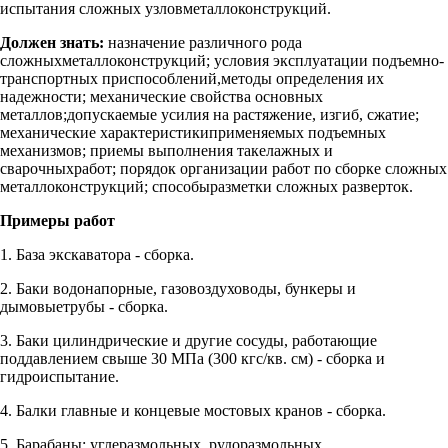
испытания сложных узловметаллоконструкций.
Должен знать:
назначение различного рода
сложныхметаллоконструкций; условия эксплуатации подъемно-
транспортных приспособлений,методы определения их
надежности; механические свойства основных
металлов;допускаемые усилия на растяжение, изгиб, сжатие;
механические характеристикиприменяемых подъемных
механизмов; приемы выполнения такелажных и
сварочныхработ; порядок организации работ по сборке сложных
металлоконструкций; способыразметки сложных разверток.
Примеры работ
1. База экскаватора - сборка.
2. Баки водонапорные, газовоздуховоды, бункеры и
дымовыетрубы - сборка.
3. Баки цилиндрические и другие сосуды, работающие
поддавлением свыше 30 МПа (300 кгс/кв. см) - сборка и
гидроиспытание.
4. Балки главные и концевые мостовых кранов - сборка.
5. Барабаны: углеразмольных, рудоразмольных