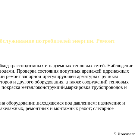
обслуживание потребителей энергии. Ремонт
обход трассподземных и надземных тепловых сетей. Наблюдение
 водами. Проверка состояния попутных дренажей идренажных
ущий ремонт запорной ирегулирующей арматуры с ручным
торов и другого оборудования, а также сооружений тепловых
е, покраска металлоконструкций,маркировка трубопроводов и
 на оборудовании,находящемся под давлением; назначение и
 такелажных, ремонтных и монтажных работ; слесарное
5-йразряд;