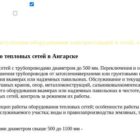
Даю согласие на обработку персональных данных
Ознакомлен, что формат обучения заочный, без отрыва от производства
плуатация оборудования электростанций и сетей, 
 тепловых сетей в Ангарске
етей с трубопроводами диаметром до 500 мм. Переключения и 
ранения трубопроводов от затопленияверхними или грунтовыми
вания вкамерах или надземных павильонах. Обслуживание и тек
ушных кранов, опор, металлоконструкций, сальниковыхкомпенса
сего оборудования вкамерах или надземных павильонах в чистот
ых сетей, контроль за режимом их работы.
нцип работы оборудования тепловых сетей; особенности работы
бслуживаемого участка; виды и правилапроизводства земляных,
ми диаметром свыше 500 до 1100 мм -