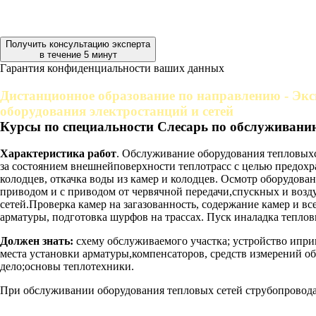
Получить консультацию эксперта
в течение 5 минут
Гарантия конфиденциальности ваших данных
Дистанционное образование по направлению - Экс
оборудования электростанций и сетей
Курсы по специальности Слесарь по обслуживанию
Характеристика работ
. Обслуживание оборудования тепловыхс
за состоянием внешнейповерхности теплотрасс с целью предох
колодцев, откачка воды из камер и колодцев. Осмотр оборудо
приводом и с приводом от червячной передачи,спускных и возд
сетей.Проверка камер на загазованность, содержание камер и в
арматуры, подготовка шурфов на трассах. Пуск иналадка теплов
Должен знать:
схему обслуживаемого участка; устройство ипри
места установки арматуры,компенсаторов, средств измерений о
дело;основы теплотехники.
При обслуживании оборудования тепловых сетей струбопровода