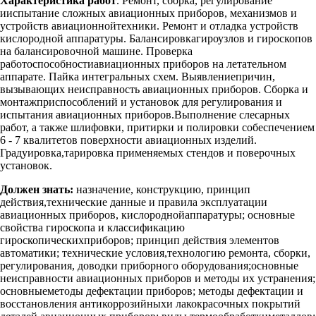
Характеристика работ
. Ремонт, сборка, регулирование
ииспытание сложных авиационных приборов, механизмов и
устройств авиационнойтехники. Ремонт и отладка устройств
кислородной аппаратуры. Балансировкагироузлов и гироскопов
на балансировочной машине. Проверка
работоспособностиавиационных приборов на летательном
аппарате. Пайка интегральных схем. Выявлениепричин,
вызывающих неисправность авиационных приборов. Сборка и
монтажприспособлений и установок для регулирования и
испытания авиационных приборов.Выполнение слесарных
работ, а также шлифовки, притирки и полировки собеспечением
6 - 7 квалитетов поверхности авиационных изделий.
Градуировка,тарировка применяемых стендов и поверочных
установок.
Должен знать:
назначение, конструкцию, принцип
действия,технические данные и правила эксплуатации
авиационных приборов, кислороднойаппаратуры; основные
свойства гироскопа и классификацию
гироскопическихприборов; принцип действия элементов
автоматики; технические условия,технологию ремонта, сборки,
регулирования, доводки приборного оборудования;основные
неисправности авиационных приборов и методы их устранения;
основныеметоды дефектации приборов; методы дефектации и
восстановления антикоррозийныхи лакокрасочных покрытий