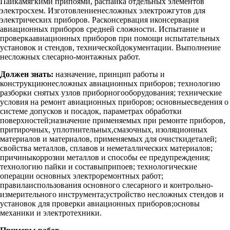
Пайкамягкими припоями, распайка отдельных элементов
электросхем. Изготовлениенесложных электрожгутов для
электрических приборов. Расконсервация иконсервация
авиационных приборов средней сложности. Испытание и
проверкаавиационных приборов при помощи испытательных
установок и стендов, техническойдокументации. Выполнение
несложных слесарно-монтажных работ.
Должен знать:
назначение, принцип работы и
конструкциюнесложных авиационных приборов; технологию
разборки снятых узлов приборногооборудования; технические
условия на ремонт авиационных приборов; основныесведения о
системе допусков и посадок, параметрах обработки
поверхностей;назначение применяемых при ремонте приборов,
притирочных, уплотнительных,смазочных, изоляционных
материалов и материалов, применяемых для очисткидеталей;
свойства металлов, сплавов и неметаллических материалов;
причиныкоррозии металлов и способы ее предупреждения;
технологию пайки и составыприпоев; технологические
операции основных электроремонтных работ;
правилаиспользования основного слесарного и контрольно-
измерительного инструмента;устройство несложных стендов и
установок для проверки авиационных приборов;основы
механики и электротехники.