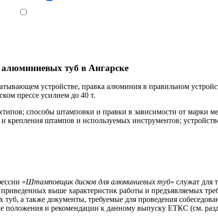
Ознакомлен, что формат обучения заочный, без отрыва от производства
 алюминиевых туб в Ангарске
атывающем устройстве, правка алюминия в правильном устройст
ком прессе усилием до 40 т.
типов; способы штамповки и правки в зависимости от марки ме
я и крепления штампов и используемых инструментов; устройст
ессии «
Штамповщик дисков для алюминиевых туб
» служат для 
е приведенных выше характеристик работы и предъявляемых тре
уб, а также документы, требуемые для проведения собеседован
е положения и рекомендации к данному выпуску ЕТКС (см. разд