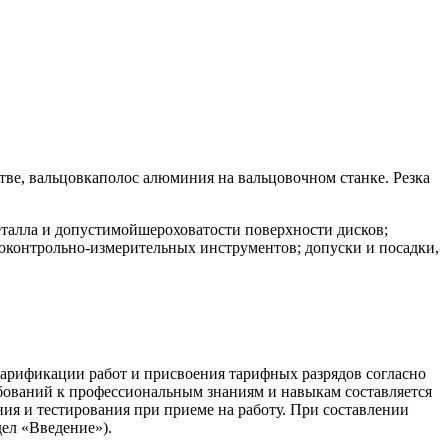
ве, вальцовкаполос алюминия на вальцовочном станке. Резка
талла и допустимойшероховатости поверхности дисков;
воконтрольно-измерительных инструментов; допуски и посадки,
тарификации работ и присвоения тарифных разрядов согласно
бований к профессиональным знаниям и навыкам составляется
ия и тестирования при приеме на работу. При составлении
ел «Введение»).