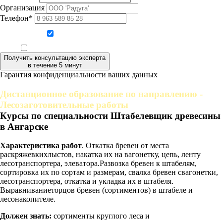
Организация
Телефон*
Даю согласие на обработку персональных данных
Ознакомлен, что формат обучения заочный, без отрыва от производства
Получить консультацию эксперта
в течение 5 минут
Гарантия конфиденциальности ваших данных
Дистанционное образование по направлению -
Лесозаготовительные работы
Курсы по специальности Штабелевщик древесины
в Ангарске
Характеристика работ
. Откатка бревен от места
раскряжевкихлыстов, накатка их на вагонетку, цепь, ленту
лесотранспортера, элеватора.Развозка бревен к штабелям,
сортировка их по сортам и размерам, свалка бревен свагонетки,
лесотранспортера, откатка и укладка их в штабеля.
Выравниваниеторцов бревен (сортиментов) в штабеле и
лесонакопителе.
Должен знать:
сортименты круглого леса и