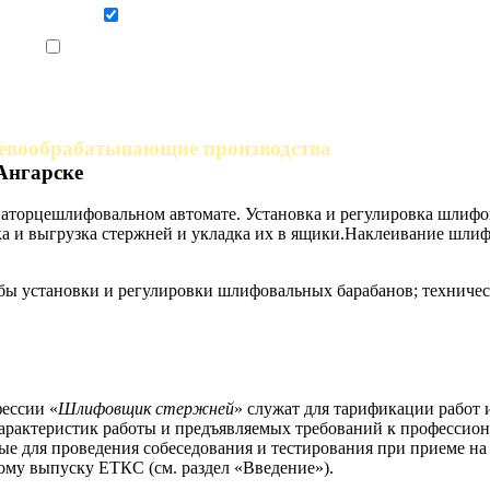
Даю согласие на обработку персональных данных
Ознакомлен, что формат обучения заочный, без отрыва от производства
ревообрабатывающие производства
Ангарске
наторцешлифовальном автомате. Установка и регулировка шлифо
вка и выгрузка стержней и укладка их в ящики.Наклеивание шл
бы установки и регулировки шлифовальных барабанов; техничес
ессии «
Шлифовщик стержней
» служат для тарификации работ 
арактеристик работы и предъявляемых требований к профессион
е для проведения собеседования и тестирования при приеме на
ому выпуску ЕТКС (см. раздел «Введение»).