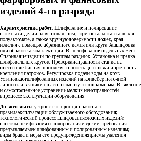
изделий 4-го разряда
Характеристика работ
. Шлифование и полирование
сложныхизделий на вертикальном, горизонтальном станках и
полуавтомате, а также вручнуюповерхности ножек, края
изделия с помощью абразивного камня или круга.Зашлифовка
или обработка комплектации. Вышлифование отдельных мест.
Спариваниеизделий по группам разделок. Установка и правка
шлифовальных кругов. Проверкаисправности станка на
отсутствие биения шпинделя, точность центровки ипрочность
крепления патронов. Регулировка подачи воды на круг.
Установкаотшлифованных изделий на конвейер поточной
линии или в ящики по ассортименту итипоразмерам. Выявление
и самостоятельное устранение мелких неисправностей
впроцессе эксплуатации оборудования.
Должен знать:
устройство, принцип работы и
правилаэксплуатации обслуживаемого оборудования;
технологический процесс шлифованиясложных изделий;
способы шлифования и полирования изделий; требования,
предъявляемыек шлифованным и полированным изделиям;
виды брака и меры его предупреждения;приемы удаления
дефектов с поверхности изделий.