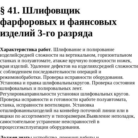
§ 41. Шлифовщик
фарфоровых и фаянсовых
изделий 3-го разряда
Характеристика работ
. Шлифование и полирование
изделийсредней сложности на вертикальном, горизонтальном
станках и полуавтомате, атакже вручную поверхности ножек,
края изделий. Удаление дефектов на изделияхсредней сложности
с соблюдением последовательности операций и
режимовобработки. Проверка исправности оборудования.
Установка и правка шлифовальныхкругов. Проверка состояния
шлифовальных и полировальных лент.
Регулировкаправильности установки шлифовальных кругов.
Проверка исправности и готовности кработе полуавтомата,
станка, исправности вентиляции. Установка
отшлифованныхизделий на конвейер поточной линии или в
ящики по ассортименту и типоразмерам.Выявление неполадок,
самостоятельное устранение неисправностей в
процессеэксплуатации оборудования.
Должен знать:
устройство, принцип работы и