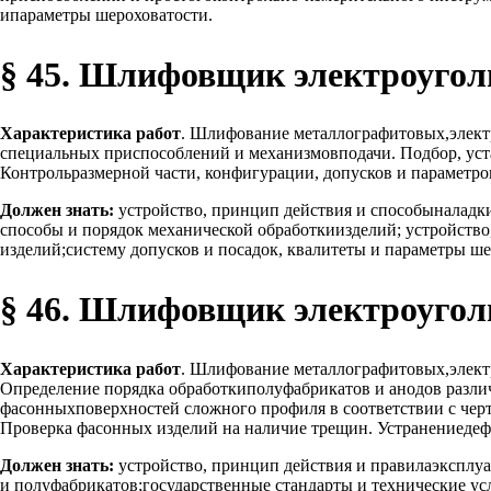
ипараметры шероховатости.
§ 45. Шлифовщик электроуголь
Характеристика работ
. Шлифование металлографитовых,элект
специальных приспособлений и механизмовподачи. Подбор, уста
Контрольразмерной части, конфигурации, допусков и параметр
Должен знать:
устройство, принцип действия и способыналадк
способы и порядок механической обработкиизделий; устройство
изделий;систему допусков и посадок, квалитеты и параметры ше
§ 46. Шлифовщик электроуголь
Характеристика работ
. Шлифование металлографитовых,элект
Определение порядка обработкиполуфабрикатов и анодов различ
фасонныхповерхностей сложного профиля в соответствии с черте
Проверка фасонных изделий на наличие трещин. Устранениедеф
Должен знать:
устройство, принцип действия и правилаэксплуа
и полуфабрикатов;государственные стандарты и технические усл