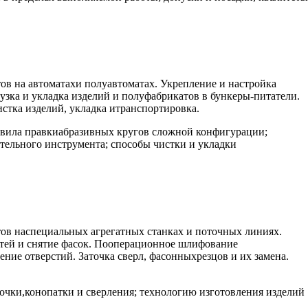
в на автоматахи полуавтоматах. Укрепление и настройка
зка и укладка изделий и полуфабрикатов в бункеры-питатели.
стка изделий, укладка итранспортировка.
авила правкиабразивных кругов сложной конфигурации;
тельного инструмента; способы чистки и укладки
ов наспециальных агрегатных станках и поточных линиях.
стей и снятие фасок. Пооперационное шлифование
ние отверстий. Заточка сверл, фасонныхрезцов и их замена.
очки,конопатки и сверления; технологию изготовления изделий