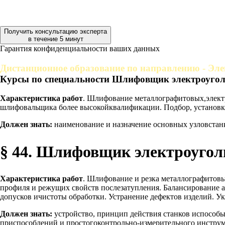
Получить консультацию эксперта
в течение 5 минут
Гарантия конфиденциальности ваших данных
Дистанционное образование по направлению - Эле
Курсы по специальности Шлифовщик электроугол
Характеристика работ
. Шлифование металлографитовых,элект
шлифовальщика более высокойквалификации. Подбор, установка
Должен знать:
наименование и назначение основных узловстанк
§ 44. Шлифовщик электроуголь
Характеристика работ
. Шлифование и резка металлографитов
профиля и режущих свойств послезатупления. Балансирование аб
допусков ичистоты обработки. Устранение дефектов изделий. Ук
Должен знать:
устройство, принцип действия станков испособы
приспособлений и простогоконтрольно-измерительного инструме