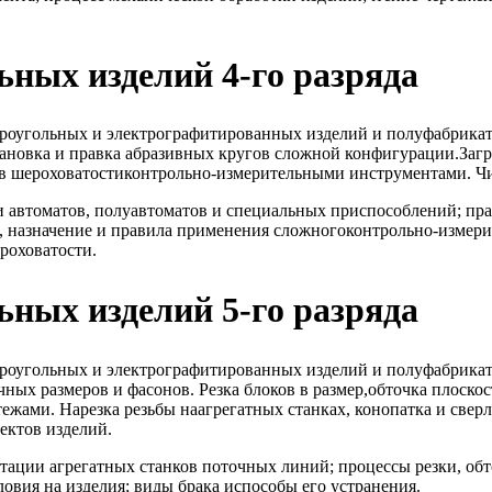
ных изделий 4-го разряда
роугольных и электрографитированных изделий и полуфабрикато
новка и правка абразивных кругов сложной конфигурации.Загру
ов шероховатостиконтрольно-измерительными инструментами. Чи
и автоматов, полуавтоматов и специальных приспособлений; пр
, назначение и правила применения сложногоконтрольно-измери
роховатости.
ных изделий 5-го разряда
роугольных и электрографитированных изделий и полуфабрикат
ных размеров и фасонов. Резка блоков в размер,обточка плоско
жами. Нарезка резьбы наагрегатных станках, конопатка и сверле
ектов изделий.
тации агрегатных станков поточных линий; процессы резки, обт
овия на изделия; виды брака испособы его устранения.