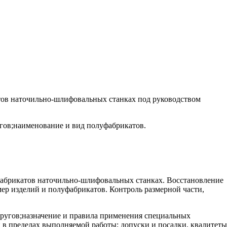
ов наточильно-шлифовальных станках под руководством
угов;наименование и вид полуфабрикатов.
фабрикатов наточильно-шлифовальных станках. Восстановление
ер изделий и полуфабрикатов. Контроль размерной части,
кругов;назначение и правила применения специальных
 в пределах выполняемой работы; допуски и посадки, квалитеты