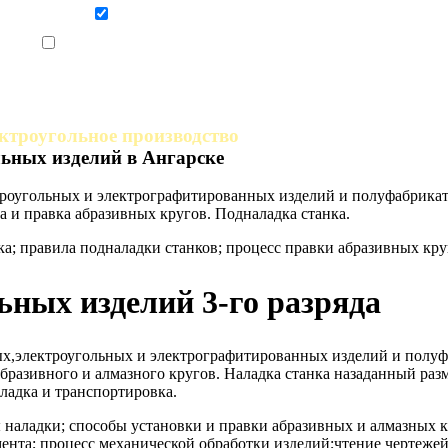
Даю согласие на обработку персональных данных
Ознакомлен, что формат обучения заочный, без отрыва от производства
ктроугольное производство
ьных изделий в Ангарске
роугольных и электрографитированных изделий и полуфабрикат
 и правка абразивных кругов. Подналадка станка.
а; правила подналадки станков; процесс правки абразивных кр
ных изделий 3-го разряда
ых,электроугольных и электрографитированных изделий и полу
разивного и алмазного кругов. Наладка станка назаданный разм
ладка и транспортировка.
 наладки; способы установки и правки абразивных и алмазных 
нта; процесс механической обработки изделий;чтение чертежей