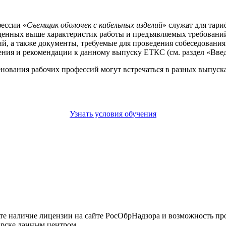
ессии «
Съемщик оболочек с кабельных изделий
» служат для тар
еденных выше характеристик работы и предъявляемых требовани
, а также документы, требуемые для проведения собеседования 
ния и рекомендации к данному выпуску ЕТКС (см. раздел «Введ
енования рабочих профессий могут встречаться в разных выпус
Узнать условия обучения
йте наличие лицензии на сайте РосОбрНадзора и возможность п
арске данным центром.