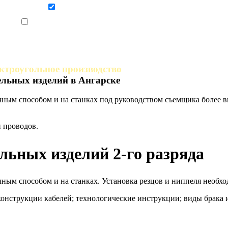
Даю согласие на обработку персональных данных
Ознакомлен, что формат обучения заочный, без отрыва от производства
ктроугольное производство
ельных изделий в Ангарске
учным способом и на станках под руководством съемщика более
 проводов.
льных изделий 2-го разряда
чным способом и на станках. Установка резцов и ниппеля необх
конструкции кабелей; технологические инструкции; виды брака 