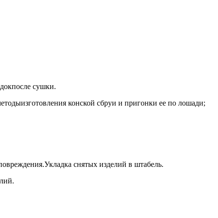
одокпосле сушки.
методыизготовления конской сбруи и пригонки ее по лошади;
 повреждения.Укладка снятых изделий в штабель.
лий.