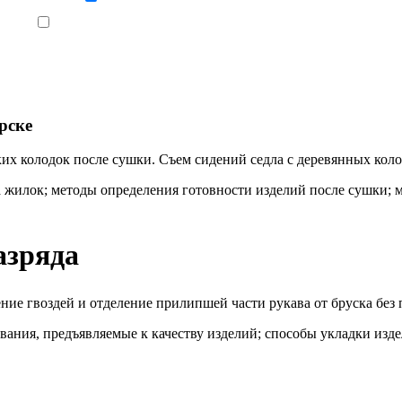
Ознакомлен, что формат обучения заочный, без отрыва от производства
рске
ких колодок после сушки. Съем сидений седла с деревянных кол
а жилок; методы определения готовности изделий после сушки; 
азряда
ение гвоздей и отделение прилипшей части рукава от бруска без
вания, предъявляемые к качеству изделий; способы укладки изде