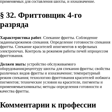
применяемых для составления шихты, и ихназначение.
§ 32. Фриттовщик 4-го
разряда
Характеристика работ
. Спекание фритты. Соблюдение
заданныхрежимов спекания. Определение готовности спекания
фритты. Спекание красителей ипигментов в муфельных
электропечах. Контроль за режимом работы печей ипроцессом
фриттования.
Должен знать:
устройство обслуживаемого
оборудования;рецептуру шихты для спекания фритты; свойства
различных видов фритты и ихназначение; температурный
режим спекания; технологию фриттования красителей иобжига
пигментов; технические условия на красители, пигменты и
применяемыехимикаты; методы определения готовности и
качества фритты.
Комментарии к профессии