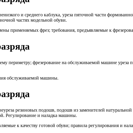
енизкого и среднего каблука, уреза пяточной части формованн
еночной частях модельной обуви.
амены применяемых фрез; требования, предъявляемые к фрезеро
разряда
сему периметру; фрезерование на обслуживаемой машине уреза п
ания обслуживаемой машины.
разряда
еуреза резиновых подошв, подошв из заменителей натуральной к
ой. Регулирование и наладка машины.
вляемые к качеству готовой обуви; правила регулирования и н