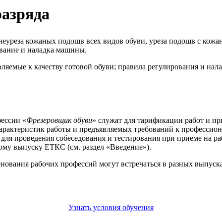
разряда
еуреза кожаных подошв всех видов обуви, уреза подошв с кожа
вание и наладка машины.
вляемые к качеству готовой обуви; правила регулирования и н
ессии «
Фрезеровщик обуви
» служат для тарификации работ и пр
арактеристик работы и предъявляемых требований к профессион
 для проведения собеседования и тестирования при приеме на р
ому выпуску ЕТКС (см. раздел «Введение»).
енования рабочих профессий могут встречаться в разных выпус
Узнать условия обучения