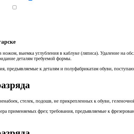
Ознакомлен, что формат обучения заочный, без отрыва от производства
гарске
ов ножом, выемка углубления в каблуке (ляписа). Удаление на
ридание деталям требуемой формы.
ия, предъявляемые к деталям и полуфабрикатам обуви, поступа
разряда
енабоек, стелек, подошв, не прикрепленных к обуви, геленочно
ера применяемых фрез; требования, предъявляемые к фрезеров
разряда