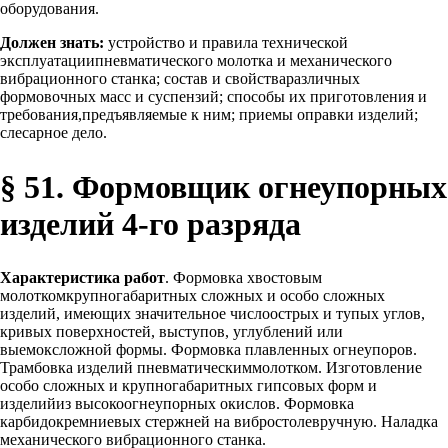
оборудования.
Должен знать:
устройство и правила технической
эксплуатациипневматического молотка и механического
вибрационного станка; состав и свойстваразличных
формовочных масс и суспензий; способы их приготовления и
требования,предъявляемые к ним; приемы оправки изделий;
слесарное дело.
§ 51. Формовщик огнеупорных
изделий 4-го разряда
Характеристика работ
. Формовка хвостовым
молоткомкрупногабаритных сложных и особо сложных
изделий, имеющих значительное числоострых и тупых углов,
кривых поверхностей, выступов, углублений или
выемоксложной формы. Формовка плавленных огнеупоров.
Трамбовка изделий пневматическиммолотком. Изготовление
особо сложных и крупногабаритных гипсовых форм и
изделийиз высокоогнеупорных окислов. Формовка
карбидокремниевых стержней на вибростолевручную. Наладка
механического вибрационного станка.