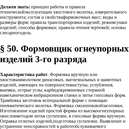
Должен знать:
принцип работы и правила
техническойэксплуатации хвостового молотка, измерительного
инструмента; состав и свойстваформовочных масс; виды и
размеры форм; правила транспортировки изделий; режимсушки
изделий; способы формовки; правила чтения чертежей; основы
слесарногодела.
§ 50. Формовщик огнеупорных
изделий 3-го разряда
Характеристика работ
. Формовка вручную или
хвостовыммолотком динасовых, магнезиальных и шамотных
изделий, имеющих на поверхностивыступы, углубления,
выемки, острые углы; карбидокремниевых стержней
намеханическом вибрационном станке и литье гипсовых форм.
Трамбовка заготовок вспециальной форме с помощью
пневматического молотка. Формовка смолопековойзаготовки.
Изготовление изделий простой формы из высокоогнеупорных
окисловметодом литья суспензии, в гипсовые формы вручную.
Оправка отлитых изделий,подготовка суспензии. Выявление и
устранение неисправностей в работеобслуживаемого