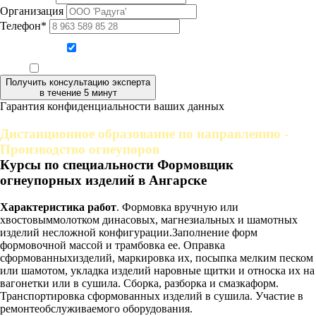
Организация
Телефон*
Даю согласие на обработку персональных данных
Ознакомлен, что формат обучения заочный, без отрыва от производства
Получить консультацию эксперта
в течение 5 минут
Гарантия конфиденциальности ваших данных
Дистанционное образование по направлению -
Производство огнеупоров
Курсы по специальности Формовщик
огнеупорных изделий в Ангарске
Характеристика работ
. Формовка вручную или
хвостовыммолотком динасовых, магнезиальных и шамотных
изделий несложной конфигурации.Заполнение форм
формовочной массой и трамбовка ее. Оправка
сформованныхизделий, маркировка их, посыпка мелким песком
или шамотом, укладка изделий наровные щитки и относка их на
вагонетки или в сушила. Сборка, разборка и смазкаформ.
Транспортировка сформованных изделий в сушила. Участие в
ремонтеобслуживаемого оборудования.