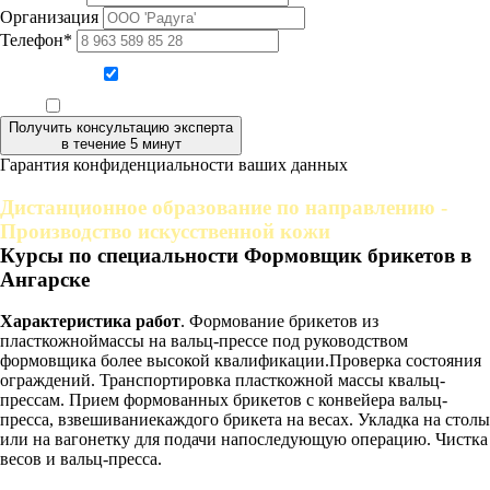
Организация
Телефон*
Даю согласие на обработку персональных данных
Ознакомлен, что формат обучения заочный, без отрыва от производства
Получить консультацию эксперта
в течение 5 минут
Гарантия конфиденциальности ваших данных
Дистанционное образование по направлению -
Производство искусственной кожи
Курсы по специальности Формовщик брикетов в
Ангарске
Характеристика работ
. Формование брикетов из
пласткожноймассы на вальц-прессе под руководством
формовщика более высокой квалификации.Проверка состояния
ограждений. Транспортировка пласткожной массы квальц-
прессам. Прием формованных брикетов с конвейера вальц-
пресса, взвешиваниекаждого брикета на весах. Укладка на столы
или на вагонетку для подачи напоследующую операцию. Чистка
весов и вальц-пресса.