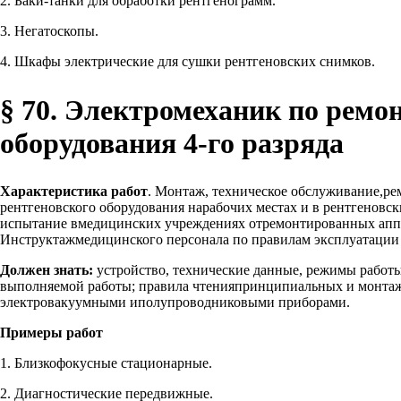
2. Баки-танки для обработки рентгенограмм.
3. Негатоскопы.
4. Шкафы электрические для сушки рентгеновских снимков.
§ 70. Электромеханик по ремо
оборудования 4-го разряда
Характеристика работ
. Монтаж, техническое обслуживание,ре
рентгеновского оборудования нарабочих местах и в рентгеновс
испытание вмедицинских учреждениях отремонтированных аппа
Инструктажмедицинского персонала по правилам эксплуатации 
Должен знать:
устройство, технические данные, режимы работы
выполняемой работы; правила чтенияпринципиальных и монтажн
электровакуумными иполупроводниковыми приборами.
Примеры работ
1. Близкофокусные стационарные.
2. Диагностические передвижные.