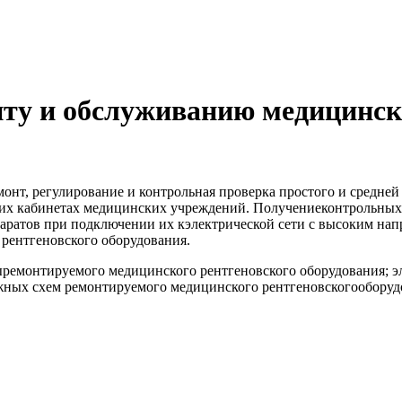
нту и обслуживанию медицинск
монт, регулирование и контрольная проверка простого и средне
ких кабинетах медицинских учреждений. Получениеконтрольных 
ратов при подключении их кэлектрической сети с высоким на
рентгеновского оборудования.
ремонтируемого медицинского рентгеновского оборудования; эл
ых схем ремонтируемого медицинского рентгеновскогооборудов