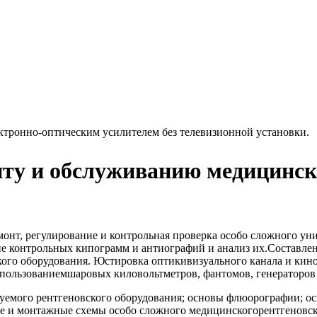
ктронно-оптическим усилителем без телевизионной установки.
нту и обслуживанию медицинск
монт, регулирование и контрольная проверка особо сложного ун
е контрольных кипограмм и антиографий и анализ их.Составле
ского оборудования. Юстировка оптикивизуального канала и ки
использованиемшаровых киловольтметров, фантомов, генераторо
емого рентгеновского оборудования; основы флюорографии; о
е и монтажные схемы особо сложного медицинскогорентгеновско