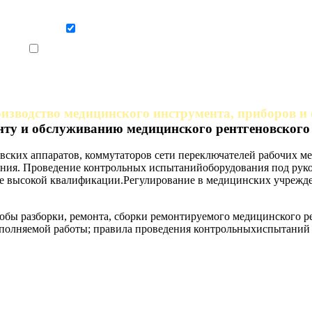
Даю согласие на обработку персональных данных
Ознакомлен, что формат обучения заочный, без отрыва от производства
изводство медицинского инструмента, приборов и
нту и обслуживанию медицинского рентгеновского
новских аппаратов, коммутаторов сети переключателей рабочих м
ния. Проведение контрольных испытанийоборудования под руко
е высокой квалификации.Регулирование в медицинских учрежд
бы разборки, ремонта, сборки ремонтируемого медицинского р
ыполняемой работы; правила проведения контрольныхиспытаний