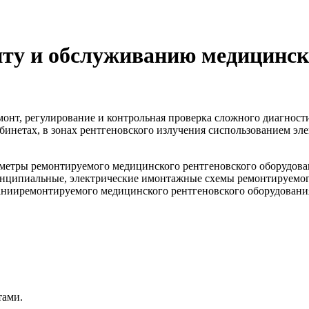
нту и обслуживанию медицинск
монт, регулирование и контрольная проверка сложного диагност
бинетах, в зонах рентгеновского излучения сиспользованием э
метры ремонтируемого медицинского рентгеновского оборудован
инципиальные, электрические имонтажные схемы ремонтируемог
анииремонтируемого медицинского рентгеновского оборудования
тами.