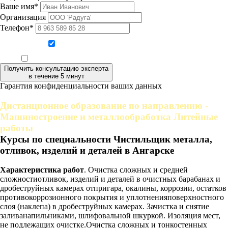
Ваше имя*
Организация
Телефон*
Даю согласие на обработку персональных данных
Ознакомлен, что формат обучения заочный, без отрыва от производства
Получить консультацию эксперта
в течение 5 минут
Гарантия конфиденциальности ваших данных
Дистанционное образование по направлению -
Машиностроение и металлообработка Литейные
работы
Курсы по специальности Чистильщик металла,
отливок, изделий и деталей в Ангарске
Характеристика работ
. Очистка сложных и средней
сложностиотливок, изделий и деталей в очистных барабанах и
дробеструйных камерах отпригара, окалины, коррозии, остатков
противокоррозионного покрытия и уплотненияповерхностного
слоя (наклепа) в дробеструйных камерах. Зачистка и снятие
заливанапильниками, шлифовальной шкуркой. Изоляция мест,
не подлежащих очистке.Очистка сложных и тонкостенных