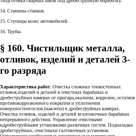
-подготовка сварных швов под дробеструйную обработку.
14. Станины станков.
15. Ступицы колес автомобилей.
16. Трубы.
§ 160. Чистильщик металла,
отливок, изделий и деталей 3-
го разряда
Характеристика работ
. Очистка сложных тонкостенных
отливок,изделий и деталей в очистных барабанах и
дробеструйных камерах от пригара,окалины, коррозии, остатков
противокоррозионного покрытия и уплотнения
поверхностногослоя (наклепа) в дробеструйных камерах.
Очистка отливок, изделий и деталей вгалтовочных барабанах
непрерывного действия. Управление очистными
идробеструйными установками различных систем. Подналадка
дробеструйных, очистныхи галтовочных установок.
Определение необходимых очистительных материалов