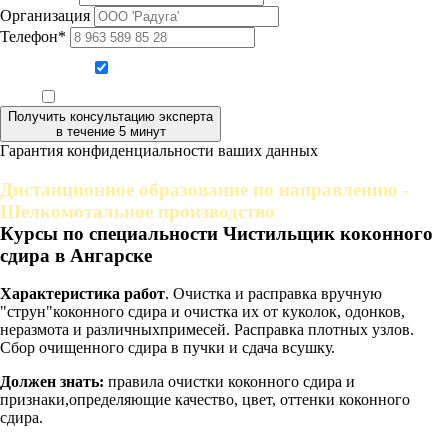
Организация
Телефон*
Даю согласие на обработку персональных данных
Ознакомлен, что формат обучения заочный, без отрыва от производства
Получить консультацию эксперта
в течение 5 минут
Гарантия конфиденциальности ваших данных
Дистанционное образование по направлению -
Шелкомотальное производство
Курсы по специальности Чистильщик коконного
сдира в Ангарске
Характеристика работ
. Очистка и расправка вручную
"струн"коконного сдира и очистка их от куколок, одонков,
неразмота и различныхпримесей. Расправка плотных узлов.
Сбор очищенного сдира в пучки и сдача всушку.
Должен знать:
правила очистки коконного сдира и
признаки,определяющие качество, цвет, оттенки коконного
сдира.