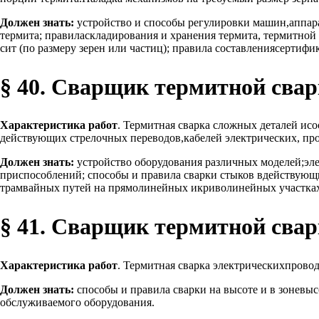
Должен знать:
устройство и способы регулировки машин,аппара
термита; правиласкладирования и хранения термита, термитной
сит (по размеру зерен или частиц); правила составлениясертифик
§ 40. Сварщик термитной свар
Характеристика работ
. Термитная сварка сложных деталей и
действующих стрелочных переводов,кабелей электрических, пр
Должен знать:
устройство оборудования различных моделей;эл
приспособлений; способы и правила сварки стыков вдействую
трамвайных путей на прямолинейных икриволинейных участках 
§ 41. Сварщик термитной свар
Характеристика работ
. Термитная сварка электрическихпровод
Должен знать:
способы и правила сварки на высоте и в зоневы
обслуживаемого оборудования.