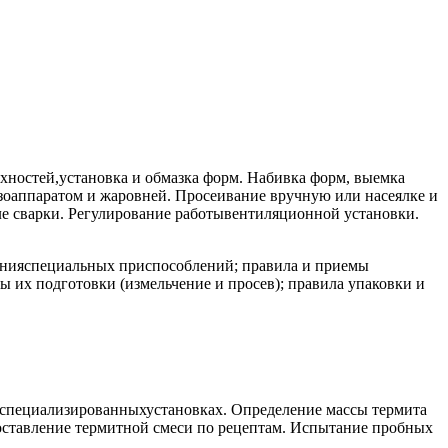
рхностей,установка и обмазка форм. Набивка форм, выемка
зоаппаратом и жаровней. Просеивание вручную или насеялке и
ле сварки. Регулирование работывентиляционной установки.
енияспециальных приспособлений; правила и приемы
 их подготовки (измельчение и просев); правила упаковки и
 специализированныхустановках. Определение массы термита
составление термитной смеси по рецептам. Испытание пробных