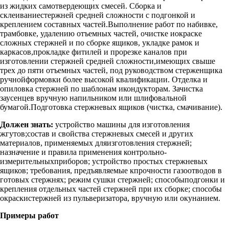
из жидких самотвердеющих смесей. Сборка и
склеиваниестержней средней сложности с подгонкой и
креплением составных частей.Выполнение работ по набивке,
трамбовке, удалению отъемных частей, очистке иокраске
сложных стержней и по сборке ящиков, укладке рамок и
каркасов,прокладке фитилей и прорезке каналов при
изготовлении стержней средней сложности,имеющих свыше
трех до пяти отъемных частей, под руководством стерженщика
ручнойформовки более высокой квалификации. Отделка и
опиловка стержней по шаблонам икондукторам. Зачистка
заусенцев вручную напильником или шлифовальной
бумагой.Подготовка стержневых ящиков (чистка, смачивание).
Должен знать:
устройство машины для изготовления
жгутов;состав и свойства стержневых смесей и других
материалов, применяемых дляизготовления стержней;
назначение и правила применения контрольно-
измерительныхприборов; устройство простых стержневых
ящиков; требования, предъявляемые кпрочности газоотводов в
готовых стержнях; режим сушки стержней; способыподгонки и
крепления отдельных частей стержней при их сборке; способы
окраскистержней из пульверизатора, вручную или окунанием.
Примеры работ