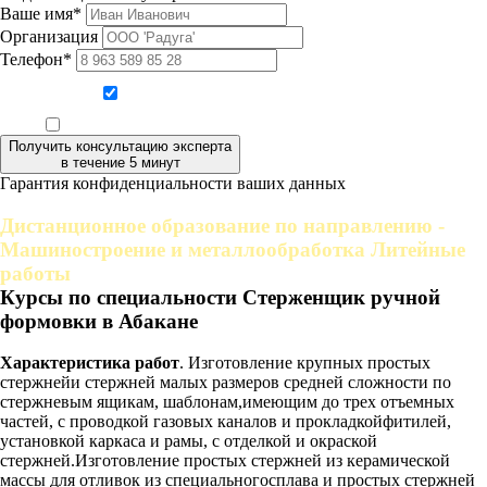
Ваше имя*
Организация
Телефон*
Даю согласие на обработку персональных данных
Ознакомлен, что формат обучения заочный, без отрыва от производства
Получить консультацию эксперта
в течение 5 минут
Гарантия конфиденциальности ваших данных
Дистанционное образование по направлению -
Машиностроение и металлообработка Литейные
работы
Курсы по специальности Стерженщик ручной
формовки в Абакане
Характеристика работ
. Изготовление крупных простых
стержнейи стержней малых размеров средней сложности по
стержневым ящикам, шаблонам,имеющим до трех отъемных
частей, с проводкой газовых каналов и прокладкойфитилей,
установкой каркаса и рамы, с отделкой и окраской
стержней.Изготовление простых стержней из керамической
массы для отливок из специальногосплава и простых стержней