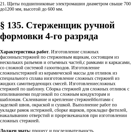
21. Щиты подшипниковые электромашин диаметром свыше 700
до1200 мм, высотой до 600 мм.
§ 135. Стерженщик ручной
формовки 4-го разряда
Характеристика работ
. Изготовление сложных
фасонныхстержней по стержневым ящикам, состоящим из
нескольких разъемов и отъемных частей,с рамками и каркасами,
со сложной системой газоотводов. Изготовление
сложныхстержней из керамической массы для отливок из
специального сплава иизготовление сложных стержней из
жидких самотвердеющих смесей. Изготовлениесложных
стержней по шаблону. Сборка стержней для сложных отливок с
опиливаниеми подгонкой по сложным кондукторам и
шаблонам. Склеивание и крепление стержнейболтами с
заделкой швов, окраской и сушкой. Выполнение работ по
укладке рамок истержней, сборке ящиков, прокладке фитилей,
накалыванию отверстий и прорезкеканалов при изготовлении
сложных стержней.
Должен знать:
процесс и последовательность