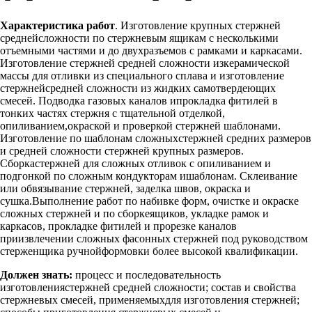
Характеристика работ
. Изготовление крупных стержней
среднейсложности по стержневым ящикам с несколькими
отъемными частями и до двухразъемов с рамками и каркасами.
Изготовление стержней средней сложности изкерамической
массы для отливки из специального сплава и изготовление
стержнейсредней сложности из жидких самотвердеющих
смесей. Подводка газовых каналов ипрокладка фитилей в
тонких частях стержня с тщательной отделкой,
опиливанием,окраской и проверкой стержней шаблонами.
Изготовление по шаблонам сложныхстержней средних размеров
и средней сложности стержней крупных размеров.
Сборкастержней для сложных отливок с опиливанием и
подгонкой по сложным кондукторам ишаблонам. Склеивание
или обвязывание стержней, заделка швов, окраска и
сушка.Выполнение работ по набивке форм, очистке и окраске
сложных стержней и по сборкеящиков, укладке рамок и
каркасов, прокладке фитилей и прорезке каналов
приизвлечении сложных фасонных стержней под руководством
стерженщика ручнойформовки более высокой квалификации.
Должен знать:
процесс и последовательность
изготовлениястержней средней сложности; состав и свойства
стержневых смесей, применяемыхдля изготовления стержней;