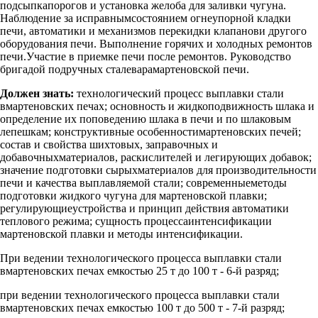
подсыпкапорогов и установка желоба для заливки чугуна.
Наблюдение за исправнымсостоянием огнеупорной кладки
печи, автоматики и механизмов перекидки клапанови другого
оборудования печи. Выполнение горячих и холодных ремонтов
печи.Участие в приемке печи после ремонтов. Руководство
бригадой подручных сталеварамартеновской печи.
Должен знать:
технологический процесс выплавки стали
вмартеновских печах; основность и жидкоподвижность шлака и
определение их поповедению шлака в печи и по шлаковым
лепешкам; конструктивные особенностимартеновских печей;
состав и свойства шихтовых, заправочных и
добавочныхматериалов, раскислителей и легирующих добавок;
значение подготовки сырыхматериалов для производительности
печи и качества выплавляемой стали; современныеметоды
подготовки жидкого чугуна для мартеновской плавки;
регулирующиеустройства и принцип действия автоматики
теплового режима; сущность процессаинтенсификации
мартеновской плавки и методы интенсификации.
При ведении технологического процесса выплавки стали
вмартеновских печах емкостью 25 т до 100 т - 6-й разряд;
при ведении технологического процесса выплавки стали
вмартеновских печах емкостью 100 т до 500 т - 7-й разряд;