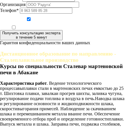
Организация
Телефон*
Даю согласие на обработку персональных данных
Ознакомлен, что формат обучения заочный, без отрыва от производства
Получить консультацию эксперта
в течение 5 минут
Гарантия конфиденциальности ваших данных
Дистанционное образование по направлению -
Сталеплавильное производство
Курсы по специальности Сталевар мартеновской
печи в Абакане
Характеристика работ
. Ведение технологического
процессавыплавки стали в мартеновских печах емкостью до 25
т. Шихтовка плавки, завалкаи прогрев шихты, заливка чугуна,
регулирование подачи топлива и воздуха в печь.Наводка шлака
и регулирование основности и жидкоподвижности шлака,
скоростивыгорания примесей. Наблюдение за скачиванием
шлака и перемешиванием металла вванне печи. Обеспечение
своевременного отбора проб и определение готовностиплавки.
Выпуск металла и шлака. Заправка печи, подмазка столбиков,