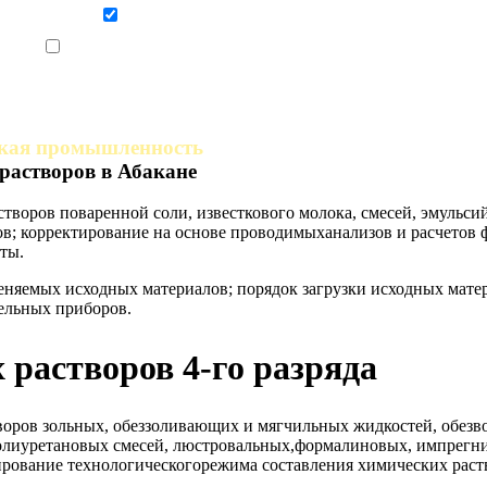
Даю согласие на обработку персональных данных
Ознакомлен, что формат обучения заочный, без отрыва от производства
гкая промышленность
растворов в Абакане
воров поваренной соли, известкового молока, смесей, эмульсий
; корректирование на основе проводимыханализов и расчетов ф
ты.
еняемых исходных материалов; порядок загрузки исходных мат
ельных приборов.
 растворов 4-го разряда
воров зольных, обеззоливающих и мягчильных жидкостей, обез
 полиуретановых смесей, люстровальных,формалиновых, импрег
улирование технологическогорежима составления химических рас