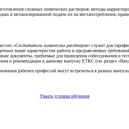
готовления сложных химических растворов; методы корректиро
циях и механизированной подачи их на местапотребления; прав
ессии «
Составитель химических растворов
» служат для тарифи
еденных выше характеристик работы и предъявляемых требовани
акже документы, требуемые для проведения собеседования и тес
ния и рекомендации к данному выпуску ЕТКС (см. раздел «Введ
енования рабочих профессий могут встречаться в разных выпус
Узнать условия обучения