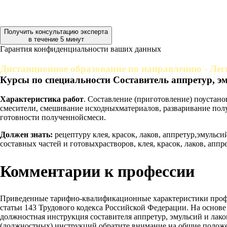
Получить консультацию эксперта
в течение 5 минут
Гарантия конфиденциальности ваших данных
Дистанционное образование по направлению - Ле
Курсы по специальности Составитель аппретур, э
Характеристика работ
. Составление (приготовление) поустанов
смесители, смешивание исходныхматериалов, разваривание полу
готовности полученнойсмеси.
Должен знать:
рецептуру клея, красок, лаков, аппретур,эмульс
составных частей и готовыхрастворов, клея, красок, лаков, ап
Комментарии к профессии
Приведенные тарифно-квалификационные характеристики проф
статьи 143 Трудового кодекса Российской Федерации. На основ
должностная инструкция составителя аппретур, эмульсий и лако
(должностных) инструкций обратите внимание на общие положе