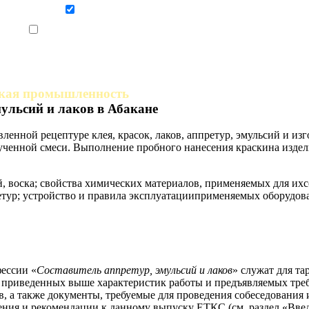
Даю согласие на обработку персональных данных
Ознакомлен, что формат обучения заочный, без отрыва от производства
гкая промышленность
мульсий и лаков в Абакане
ленной рецептуре клея, красок, лаков, аппретур, эмульсий и изг
ченной смеси. Выполнение пробного нанесения краскина издели
ий, воска; свойства химических материалов, применяемых для и
претур; устройство и правила эксплуатацииприменяемых оборудо
ессии «
Составитель аппретур, эмульсий и лаков
» служат для т
е приведенных выше характеристик работы и предъявляемых тре
в, а также документы, требуемые для проведения собеседования 
ния и рекомендации к данному выпуску ЕТКС (см. раздел «Введ