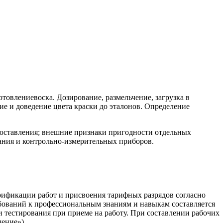
отовлениевоска. Дозирование, размельчение, загрузка в
е и доведение цвета краски до эталонов. Определение
хсоставления; внешние признаки пригодности отдельных
вания и контрольно-измерительных приборов.
арификации работ и присвоения тарифных разрядов согласно
бований к профессиональным знаниям и навыкам составляется
и тестирования при приеме на работу. При составлении рабочих
ение»).