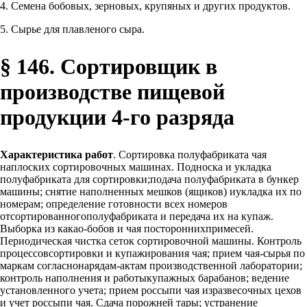
4. Семена бобовых, зерновых, крупяных и других продуктов.
5. Сырье для плавленого сыра.
§ 146. Сортировщик в
производстве пищевой
продукции 4-го разряда
Характеристика работ
. Сортировка полуфабриката чая
наплоских сортировочных машинах. Подноска и укладка
полуфабриката для сортировки;подача полуфабриката в бункер
машины; снятие наполненных мешков (ящиков) иукладка их по
номерам; определение готовности всех номеров
отсортированногополуфабриката и передача их на купаж.
Выборка из какао-бобов и чая постороннихпримесей.
Периодическая чистка сеток сортировочной машины. Контроль
процессовсортировки и купажирования чая; прием чая-сырья по
маркам согласнонарядам-актам производственной лаборатории;
контроль наполнения и работыкупажных барабанов; ведение
установленного учета; прием россыпи чая изразвесочных цехов
и учет россыпи чая. Сдача порожней тары; устранение